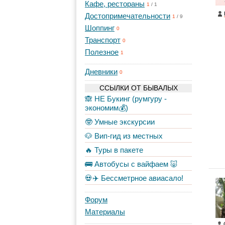
Кафе, рестораны
1
/
1
Достопримечательности
1
/
9
Шоппинг
0
Транспорт
0
Полезное
1
Дневники
0
ССЫЛКИ ОТ БЫВАЛЫХ
🙈 НЕ Букинг (румгуру -
экономим💰)
🤓 Умные экскурсии
🐶 Вип-гид из местных
🔥 Туры в пакете
🚌 Автобусы с вайфаем 🐷
💀✈️ Бессметрное авиасало!
Форум
Материалы