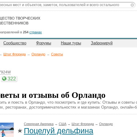
направлений в
254
странах
Сообщество
Форумы
Наши туры
Забронируй
→
Штат Флорида
→
Орландо
→
Советы
37924W
322
веты и отзывы об Орландо
жить и поесть в Орландо, что посмотреть и где купить: Отзывы и советы
ях, ресторанах, достопримечательностях и магазинах Орландо, онлайн-б
Северная Америка
→
CША
→
Штат Флорида
→
Орландо
Поцелуй дельфина