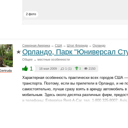
2 фото
Северная Америка
→
CША
→
Штат Флорида
→
Орландо
Орландо, Парк "Юниверсал Ст
Общее → местные особенности
1
18 мая 2009
|
1 (1)
|
3
|
2150
Gertruda
Характерная особенность практически всех городов США —
транспорта. Поэтому, если вы прилетели в Орландо, и не по
самостоятельно, лучше сразу взять в аренду автомобиль в
мобильным. Здесь около десятка различных фирм, предост
и телефоны: Enterprise Rent-A-Car, тел. 1-800 325-8007; Avis, 