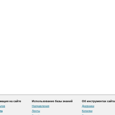
ация на сайте
Использование базы знаний
Об инструментах сайта
алов
Направления
Дневники
та
Ленты
Копилки