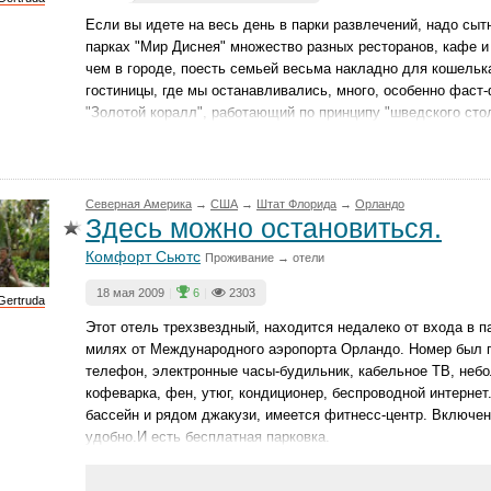
Если вы идете на весь день в парки развлечений, надо сыт
парках "Мир Диснея" множество разных ресторанов, кафе и
чем в городе, поесть семьей весьма накладно для кошельк
гостиницы, где мы останавливались, много, особенно фас
"Золотой коралл", работающий по принципу "шведского стол
Северная Америка
→
CША
→
Штат Флорида
→
Орландо
Здесь можно остановиться.
Комфорт Сьютс
Проживание → отели
18 мая 2009
|
6
|
2303
Gertruda
Этот отель трехзвездный, находится недалеко от входа в п
милях от Международного аэропорта Орландо. Номер был п
телефон, электронные часы-будильник, кабельное ТВ, неб
кофеварка, фен, утюг, кондиционер, беспроводной интернет
бассейн и рядом джакузи, имеется фитнесс-центр. Включен
удобно.И есть бесплатная парковка.