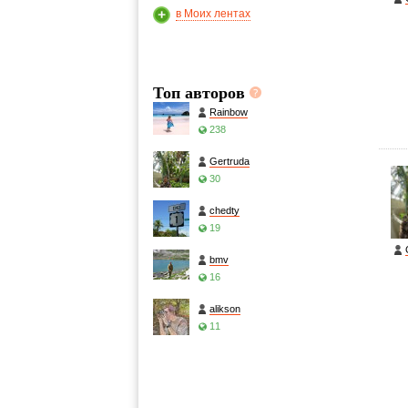
в Моих лентах
Топ авторов
Rainbow
238
Gertruda
30
chedty
19
bmv
16
alikson
11