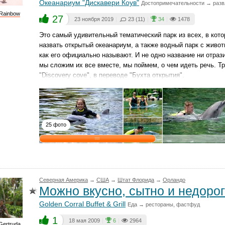
Океанариум "Дискавери Коув"
Достопримечательности → разв
Rainbow
27
23 ноября 2019
|
23 (11)
|
34
|
1478
Это самый удивительный тематический парк из всех, в кот
назвать открытый океанариум, а также водный парк с живот
как его официально называют. И не одно название ни отрази
мы сложим их все вместе, мы поймем, о чем идеть речь. Тр
"Discovery cove", в переводе "Бухта открытия".
25 фото
Северная Америка
→
CША
→
Штат Флорида
→
Орландо
Можно вкусно, сытно и недорог
Golden Corral Buffet & Grill
Еда → рестораны, фастфуд
1
18 мая 2009
|
6
|
2964
Gertruda