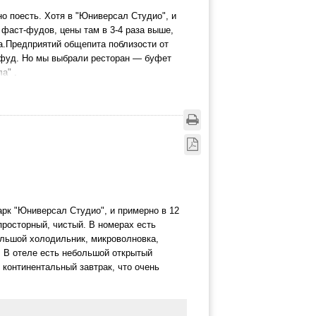
но поесть. Хотя в "Юниверсал Студио", и
 фаст-фудов, цены там в 3-4 раза выше,
а.Предприятий общепита поблизости от
т-фуд. Но мы выбрали ресторан — буфет
а" .
арк "Юниверсал Студио", и примерно в 12
росторный, чистый. В номерах есть
ольшой холодильник, микроволновка,
. В отеле есть небольшой открытый
 континентальный завтрак, что очень