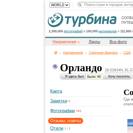
2,300,000
фотографий
и
150,000
материалов
о
111,000
Направления
Ленты
Все фото
→
Направления
→
Северная Америка
→
CША
Орландо
28.53834N, 81.
Я здесь был
Хочу посетить
Было: 40
Со
Карта
Где 
Заметки
9
отел
Фотографии
368
Отзывы, советы
Отели
1
/
1