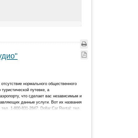
удио"
 отсутствие нормального общественного
 туристической путевке, а
 аэропорту, что сделает вас независимым и
авляющих данные услуги. Вот их названия
тел. 1-800-831-2847; Dollar Car Rental: тел.