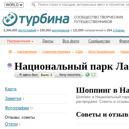
Title
Cейчас
на
сайте:
2,300,000
фотографий
и
150,000
материалов
о
111,000
направлений в
254
странах
Направления
Ленты
Все фото
Сообщество
Фору
→
Направления
→
Северная Америка
→
CША
→
Штат Калифорния
→
Нацио
Национальный парк Ла
Button
12
Я здесь был
Хочу посетить
Было: 2
Шоппинг в На
Карта
Шоппинг в Национальный парк 
Заметки
1
распродажи. Советы и отзывы 
Фотографии
11
Советы и отзыв
Отзывы, советы
Отели
0