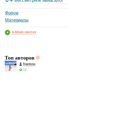
💀✈️ Бессметрное авиасало!
Форум
Материалы
в Моих лентах
Топ авторов
Rainbow
12