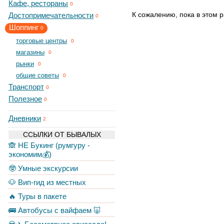
Кафе, рестораны
0
К сожалению, пока в этом р
Достопримечательности
0
Шоппинг
0
торговые центры
0
магазины
0
рынки
0
общие советы
0
Транспорт
0
Полезное
0
Дневники
2
ССЫЛКИ ОТ БЫВАЛЫХ
🙈 НЕ Букинг (румгуру -
экономим💰)
🤓 Умные экскурсии
🐶 Вип-гид из местных
🔥 Туры в пакете
🚌 Автобусы с вайфаем 🐷