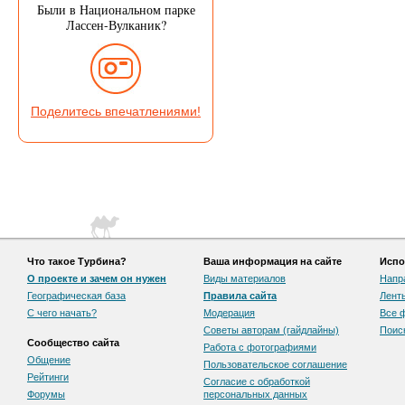
Были в Национальном парке
Лассен-Вулканик?
Поделитесь впечатлениями!
Что такое Турбина?
Ваша информация на сайте
Испо
О проекте и зачем он нужен
Виды материалов
Напр
Географическая база
Правила сайта
Лент
С чего начать?
Модерация
Все 
Советы авторам (гайдлайны)
Поис
Сообщество сайта
Работа с фотографиями
Общение
Пользовательскоe соглашение
Рейтинги
Согласие с обработкой
Форумы
персональных данных