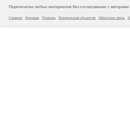
Перепечатка любых материалов без согласования с авторами
Главная
Реклама
Помощь
Владельцам объектов
Обратная связь
К