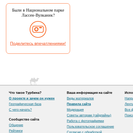
Были в Национальном парке
Лассен-Вулканик?
Поделитесь впечатлениями!
Что такое Турбина?
Ваша информация на сайте
Испо
О проекте и зачем он нужен
Виды материалов
Напр
Географическая база
Правила сайта
Лент
С чего начать?
Модерация
Все 
Советы авторам (гайдлайны)
Поис
Сообщество сайта
Работа с фотографиями
Общение
Пользовательскоe соглашение
Рейтинги
Согласие с обработкой