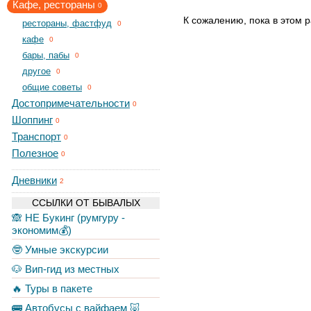
Кафе, рестораны
0
К сожалению, пока в этом р
рестораны, фастфуд
0
кафе
0
бары, пабы
0
другое
0
общие советы
0
Достопримечательности
0
Шоппинг
0
Транспорт
0
Полезное
0
Дневники
2
ССЫЛКИ ОТ БЫВАЛЫХ
🙈 НЕ Букинг (румгуру -
экономим💰)
🤓 Умные экскурсии
🐶 Вип-гид из местных
🔥 Туры в пакете
🚌 Автобусы с вайфаем 🐷