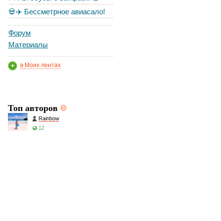
💀✈️ Бессметрное авиасало!
Форум
Материалы
в Моих лентах
Топ авторов
Rainbow
12