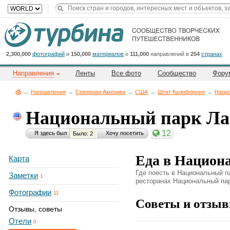
Title
Cейчас
на
сайте:
2,300,000
фотографий
и
150,000
материалов
о
111,000
направлений в
254
странах
Направления
Ленты
Все фото
Сообщество
Фору
→
Направления
→
Северная Америка
→
CША
→
Штат Калифорния
→
Нацио
Национальный парк Ла
Button
12
Я здесь был
Хочу посетить
Было: 2
Еда в Национ
Карта
Где поесть в Национальный п
Заметки
1
ресторанах Национальный парк
Фотографии
11
Советы и отзыв
Отзывы, советы
Отели
0