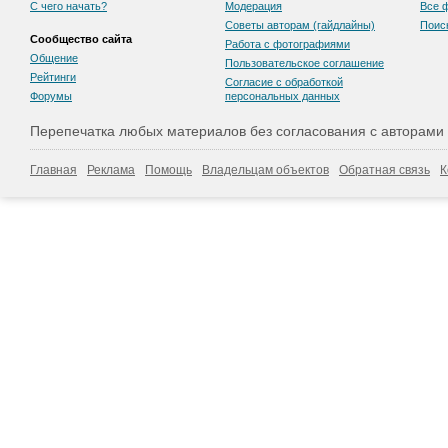
С чего начать?
Модерация
Все 
Советы авторам (гайдлайны)
Поис
Сообщество сайта
Работа с фотографиями
Общение
Пользовательскоe соглашение
Рейтинги
Согласие с обработкой
Форумы
персональных данных
Перепечатка любых материалов без согласования с авторами
Главная
Реклама
Помощь
Владельцам объектов
Обратная связь
К