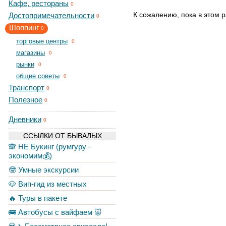
Кафе, рестораны
0
К сожалению, пока в этом р
Достопримечательности
0
Шоппинг
0
торговые центры
0
магазины
0
рынки
0
общие советы
0
Транспорт
0
Полезное
0
Дневники
0
ССЫЛКИ ОТ БЫВАЛЫХ
🙈 НЕ Букинг (румгуру -
экономим💰)
🤓 Умные экскурсии
🐶 Вип-гид из местных
🔥 Туры в пакете
🚌 Автобусы с вайфаем 🐷