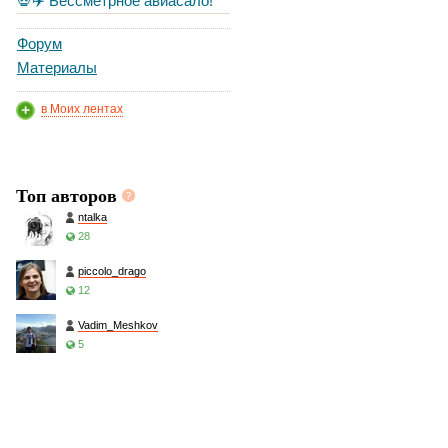
💀✈️ Бессметрное авиасало!
Форум
Материалы
в Моих лентах
Топ авторов
ntalka
28
piccolo_drago
12
Vadim_Meshkov
5