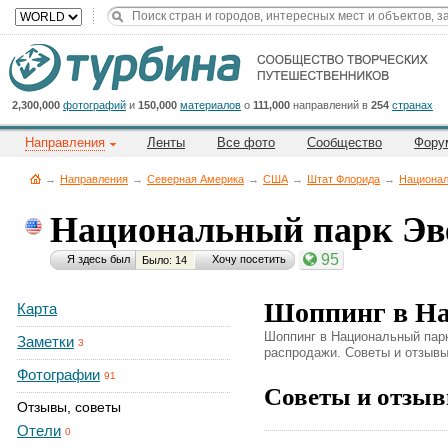
Title
Cейчас
на
сайте:
2,300,000
фотографий
и
150,000
материалов
о
111,000
направлений в
254
странах
Направления
Ленты
Все фото
Сообщество
Фору
→
Направления
→
Северная Америка
→
CША
→
Штат Флорида
→
Национал
Национальный парк Эв
Button
95
Я здесь был
Хочу посетить
Было: 14
Шоппинг в На
Карта
Шоппинг в Национальный парк 
Заметки
3
распродажи. Советы и отзывы 
Фотографии
91
Советы и отзыв
Отзывы, советы
Отели
0