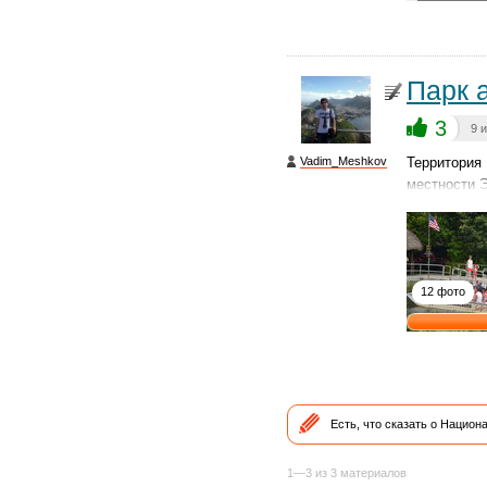
Парк 
3
9 
Vadim_Meshkov
Территория
местности 
12 фото
Есть, что сказать о Нацио
1—3 из 3 материалов