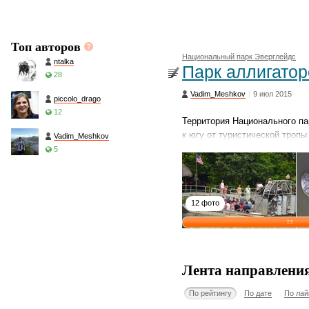
Топ авторов
Национальный парк Эверглейдс
ntalka
Парк аллигатор
28
Vadim_Meshkov
|
9 июл 2015
piccolo_drago
12
Территория Национального па
к югу от туристической тро
Vadim_Meshkov
5
12 фото
Лента направлени
По рейтингу
По дате
По лай