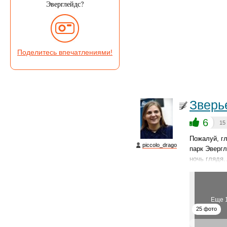
Эверглейдс?
Поделитесь впечатлениями!
Зверь
6
15
Пожалуй, г
piccolo_drago
парк Эвергл
ночь глядя
Еще 
25 фото