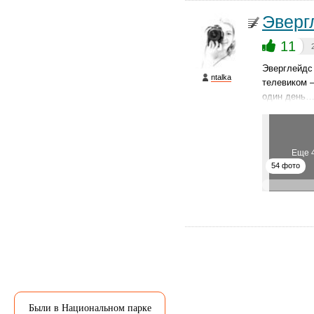
Эверг
11
Эверглейдс 
ntalka
телевиком —
один день
Еще 
54 фото
Были в Национальном парке