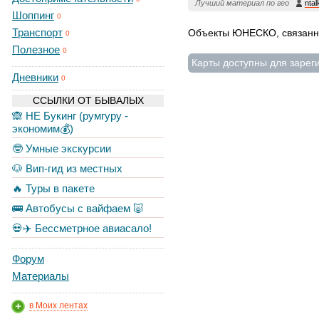
Лучший материал по гео
ntal
Шоппинг
0
Транспорт
Объекты ЮНЕСКО, связанн
0
Полезное
0
Карты доступны для зарег
Дневники
0
ССЫЛКИ ОТ БЫВАЛЫХ
🙈 НЕ Букинг (румгуру -
экономим💰)
🤓 Умные экскурсии
🐶 Вип-гид из местных
🔥 Туры в пакете
🚌 Автобусы с вайфаем 🐷
💀✈️ Бессметрное авиасало!
Форум
Материалы
в Моих лентах