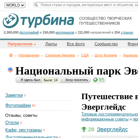
Title
Cейчас
на
сайте:
2,300,000
фотографий
и
150,000
материалов
о
111,000
направлений в
254
странах
Направления
Ленты
Все фото
Сообщество
Фору
→
Направления
→
Северная Америка
→
CША
→
Штат Флорида
→
Национал
Национальный парк Эв
Button
95
Я здесь был
Хочу посетить
Было: 14
Путешествие 
Заметки
3
Эверглейдс
Фотографии
91
Топовые достопримечательно
Отзывы, советы
информационные советы
и
яр
Отели
0
28
Эверглейдс
Кафе, рестораны
0
Достопримечательности
0