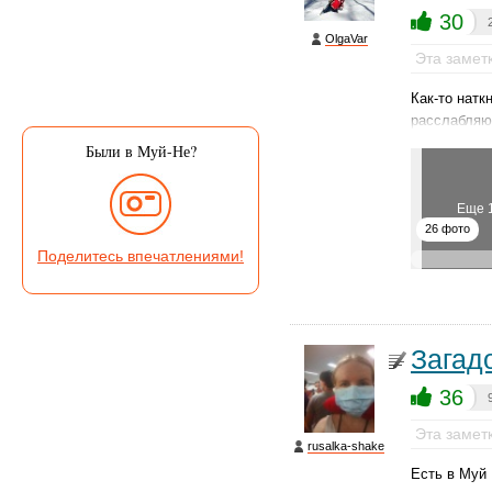
30
OlgaVar
Эта замет
Как-то натк
расслабляю
Были в Муй-Не?
Еще 
26 фото
Поделитесь впечатлениями!
Загад
36
Эта замет
rusalka-shake
Есть в Муй 