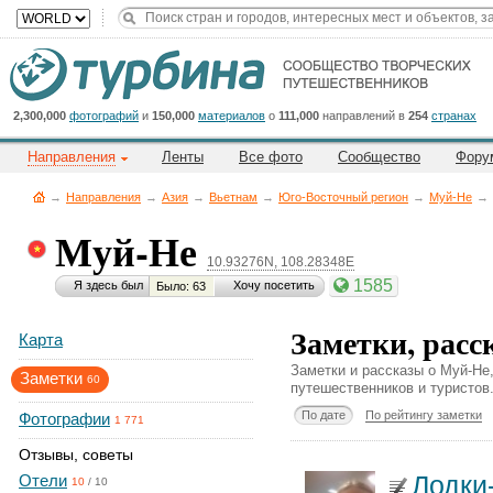
Title
Cейчас
на
сайте:
2,300,000
фотографий
и
150,000
материалов
о
111,000
направлений в
254
странах
Направления
Ленты
Все фото
Сообщество
Фору
→
Направления
→
Азия
→
Вьетнам
→
Юго-Восточный регион
→
Муй-Не
→
Муй-Не
10.93276N, 108.28348E
Button
1585
Я здесь был
Хочу посетить
Было: 63
Заметки, расс
Карта
Заметки и рассказы о Муй-Не
Заметки
60
путешественников и туристов
По дате
По рейтингу заметки
Фотографии
1 771
Отзывы, советы
Лодки
Отели
10
/
10