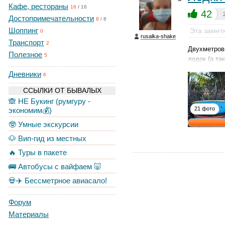
Кафе, рестораны
16
/
16
42
Достопримечательности
8
/
8
Шоппинг
Эта замет
0
rusalka-shake
Транспорт
2
Двухметровы
Полезное
5
лодок (а та
Дневники
6
ССЫЛКИ ОТ БЫВАЛЫХ
🙈 НЕ Букинг (румгуру -
21 фото
экономим💰)
🤓 Умные экскурсии
🐶 Вип-гид из местных
🔥 Туры в пакете
🚌 Автобусы с вайфаем 🐷
💀✈️ Бессметрное авиасало!
Форум
Материалы