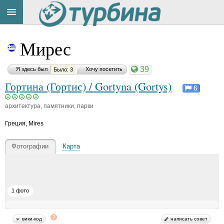
Title
Cейчас
Мирес
на
сайте:
39
Я здесь был
Хочу посетить
Было: 3
Гортина (Гортис) / Gortyna (Gortys)
6
архитектура, памятники, парки
Button
Греция
,
Mires
Фотографии
Карта
1 фото
вики-код
написать совет