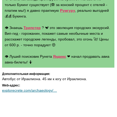
только Букинг существует (🙈 за конский процент с отелей -
платим мы!) я давно практикую
Румгуру
, реально выгодней
💰💰 Букинга.
👁 Знаешь
Трипстер
? 🐒 это эволюция городских экскурсий.
Вип-гид - горожанин, покажет самые необычные места и
расскажет городские легенды, пробовал, это огонь 🚀! Цены
от 600 р. - точно порадуют 🤑
👁 Луший поисковик Рунета
Яндекс
❤ начал продавать авиа
авиа-билеты! 🤷
Дополнительная информация:
Автобус от Ираклиона. 45 км к югу от Ираклиона.
Web-адрес:
explorecrete.com/archaeology/…