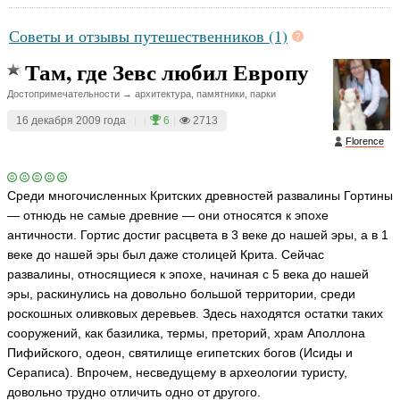
Советы и отзывы путешественников (1)
Там, где Зевс любил Европу
Достопримечательности → архитектура, памятники, парки
16 декабря 2009 года
|
|
6
|
2713
Florence
Среди многочисленных Критских древностей развалины Гортины
— отнюдь не самые древние — они относятся к эпохе
античности. Гортис достиг расцвета в 3 веке до нашей эры, а в 1
веке до нашей эры был даже столицей Крита. Сейчас
развалины, относящиеся к эпохе, начиная с 5 века до нашей
эры, раскинулись на довольно большой территории, среди
роскошных оливковых деревьев. Здесь находятся остатки таких
сооружений, как базилика, термы, преторий, храм Аполлона
Пифийского, одеон, святилище египетских богов (Исиды и
Сераписа). Впрочем, несведущему в археологии туристу,
довольно трудно отличить одно от другого.