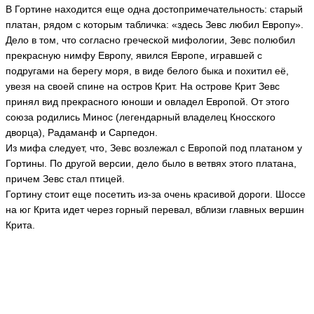
В Гортине находится еще одна достопримечательность: старый
платан, рядом с которым табличка: «здесь Зевс любил Европу».
Дело в том, что согласно греческой мифологии, Зевс полюбил
прекрасную нимфу Европу, явился Европе, игравшей с
подругами на берегу моря, в виде белого быка и похитил её,
увезя на своей спине на остров Крит. На острове Крит Зевс
принял вид прекрасного юноши и овладел Европой. От этого
союза родились Минос (легендарный владелец Кносского
дворца), Радаманф и Сарпедон.
Из мифа следует, что, Зевс возлежал с Европой под платаном у
Гортины. По другой версии, дело было в ветвях этого платана,
причем Зевс стал птицей.
Гортину стоит еще посетить из-за очень красивой дороги. Шоссе
на юг Крита идет через горный перевал, вблизи главных вершин
Крита.