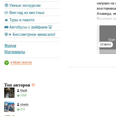
направо на 
🤓 Умные экскурсии
возглавивше
🐶 Вип-гид из местных
Аламеда, им
Выглядит о
🔥 Туры в пакете
🚌 Автобусы с вайфаем 🐷
💀✈️ Бессметрное авиасало!
Еще 
13 фото
Форум
Материалы
в Моих лентах
Топ авторов
Naoili
1058
shanin
374