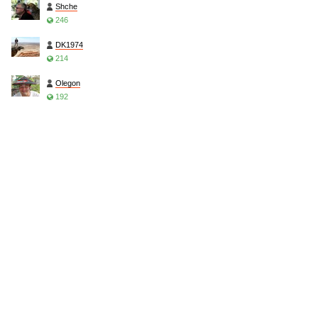
Shche
246
DK1974
214
Olegon
192