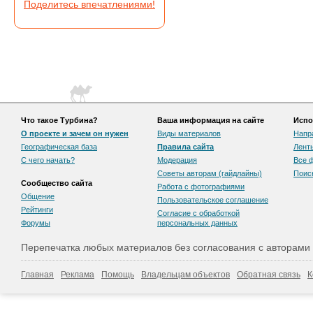
Поделитесь впечатлениями!
Что такое Турбина?
Ваша информация на сайте
Испо
О проекте и зачем он нужен
Виды материалов
Напр
Географическая база
Правила сайта
Лент
С чего начать?
Модерация
Все 
Советы авторам (гайдлайны)
Поис
Сообщество сайта
Работа с фотографиями
Общение
Пользовательскоe соглашение
Рейтинги
Согласие с обработкой
Форумы
персональных данных
Перепечатка любых материалов без согласования с авторами
Главная
Реклама
Помощь
Владельцам объектов
Обратная связь
К