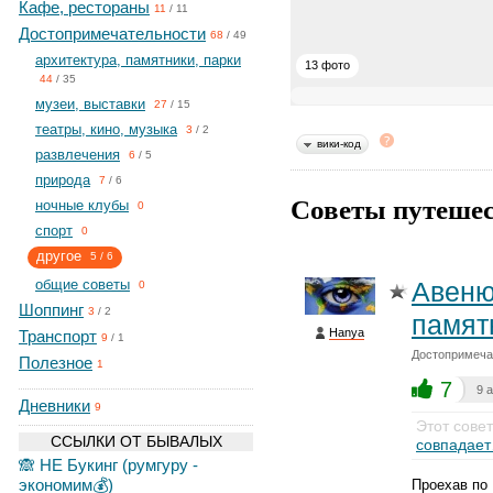
Кафе, рестораны
11
/
11
Достопримечательности
68
/
49
архитектура, памятники, парки
13 фото
44
/
35
музеи, выставки
27
/
15
театры, кино, музыка
3
/
2
вики-код
развлечения
6
/
5
природа
7
/
6
Советы путешес
ночные клубы
0
спорт
0
другое
5
/
6
общие советы
Авеню
0
Шоппинг
3
/
2
памят
Hanya
Транспорт
9
/
1
Достопримечат
Полезное
1
7
9 
Дневники
9
Этот сове
ССЫЛКИ ОТ БЫВАЛЫХ
совпадае
🙈 НЕ Букинг (румгуру -
экономим💰)
Проехав по 