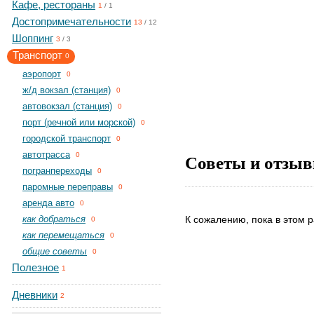
Кафе, рестораны
1
/
1
Достопримечательности
13
/
12
Шоппинг
3
/
3
Транспорт
0
aэропорт
0
ж/д вокзал (станция)
0
автовокзал (станция)
0
порт (речной или морской)
0
городской транспорт
0
автотрасса
Советы и отзыв
0
погранпереходы
0
паромные переправы
0
аренда авто
0
как добраться
К сожалению, пока в этом р
0
как перемещаться
0
общие советы
0
Полезное
1
Дневники
2