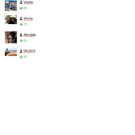
shanin
84
Shche
75
Alerojale
41
DK1974
26