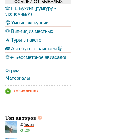
ССЫЛКИ ОТ БЫВАЛЫХ
🙈 НЕ Букинг (румгуру -
экономим💰)
🤓 Умные экскурсии
🐶 Вип-гид из местных
🔥 Туры в пакете
🚌 Автобусы с вайфаем 🐷
💀✈️ Бессметрное авиасало!
Форум
Материалы
в Моих лентах
Топ авторов
Vazlav
120