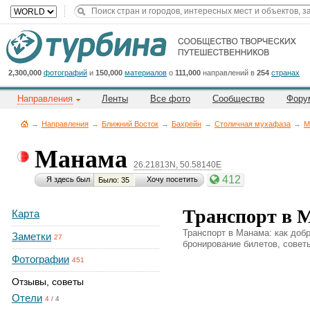
Title
Cейчас
на
сайте:
2,300,000
фотографий
и
150,000
материалов
о
111,000
направлений в
254
странах
Направления
Ленты
Все фото
Сообщество
Фору
→
Направления
→
Ближний Восток
→
Бахрейн
→
Столичная мухафаза
→
М
Манама
26.21813N, 50.58140E
Button
412
Я здесь был
Хочу посетить
Было: 35
Транспорт в 
Карта
Транспорт в Манама: как добр
Заметки
27
бронирование билетов, советы
Фотографии
451
Отзывы, советы
Отели
4
/
4