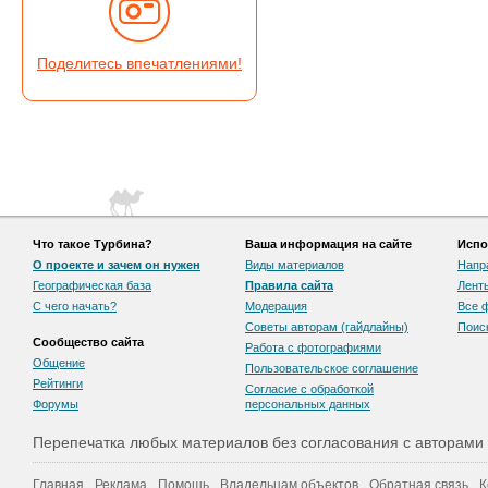
Поделитесь впечатлениями!
Что такое Турбина?
Ваша информация на сайте
Испо
О проекте и зачем он нужен
Виды материалов
Напр
Географическая база
Правила сайта
Лент
С чего начать?
Модерация
Все 
Советы авторам (гайдлайны)
Поис
Сообщество сайта
Работа с фотографиями
Общение
Пользовательскоe соглашение
Рейтинги
Согласие с обработкой
Форумы
персональных данных
Перепечатка любых материалов без согласования с авторами
Главная
Реклама
Помощь
Владельцам объектов
Обратная связь
К