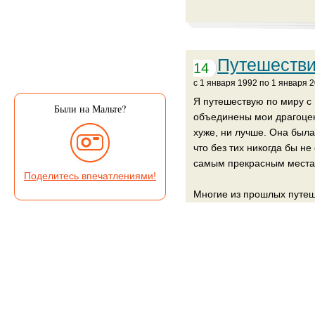
Путешестви
14
c 1 января 1992 по 1 января 
Я путешествую по миру с 
Были на Мальте?
объединены мои драгоцен
хуже, ни лучше. Она была
что без тих никогда бы н
самым прекрасным места
Поделитесь впечатлениями!
Многие из прошлых путеш
Италии, Франции, смешно
будет
Развернуть
так.
Венгрия
Будапешт —
Тунис
Иордания
Петра —
Чехия
Пр
Но то, что уже однажды у
здесь. Для себя. Для вас.
Материалы по направлению на