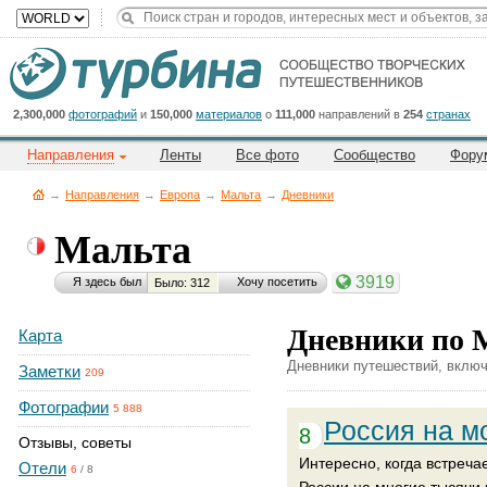
Title
Cейчас
на
сайте:
2,300,000
фотографий
и
150,000
материалов
о
111,000
направлений в
254
странах
Направления
Ленты
Все фото
Сообщество
Фору
→
Направления
→
Европа
→
Мальта
→
Дневники
Мальта
Button
3919
Я здесь был
Хочу посетить
Было: 312
Дневники по 
Карта
Дневники путешествий, включ
Заметки
209
Фотографии
5 888
Россия на м
8
Отзывы, советы
Интересно, когда встреча
Отели
6
/
8