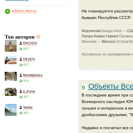
Не планируется рассмотр
в Моих лентах
бывших Республик СССР.
Индонезия
Банда-Ачех —
CШ
Топ авторов
Папуа-Новая Гвинея
Провин
Менорка —
Мальта
Остров М
ERCHOV
443
Материалы по направлению на
DK1974
427
MonellaDolce
414
Объекты Вс
9
p_krysa
В последнее время при со
367
Всемирного наследия ЮНЕ
Vazlav
лучшее и интересное в ми
363
донбасскими друзьями, "
Недавно я посчитал все 