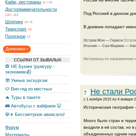
России на многие тысячи 
Кафе, рестораны
11
/
10
Достопримечательности
Под Россией в данном дн
139
/
112
Шоппинг
10
/
6
В дневник попадают имен
Транспорт
18
Полезное
23
Остров Мэн —
Гернси
Остров
Италия —
Сан-Марино —
Ав
Дневники
6
Материалы по направлению на
ССЫЛКИ ОТ БЫВАЛЫХ
🙈 НЕ Букинг (румгуру -
экономим💰)
🤓 Умные экскурсии
🐶 Вип-гид из местных
Не стали Ро
7
🔥 Туры в пакете
c 1 ноября 2015 по 4 января 
🚌 Автобусы с вайфаем 🐷
Историческая география 
💀✈️ Бессметрное авиасало!
Много было стран и терри
Форум
входили в её состав, но в
объединенных одним назв
Материалы