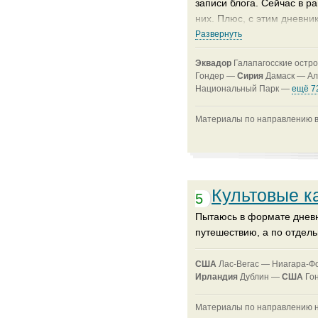
записи блога. Сейчас в р
них. Плюс, с этим дневн
списка.
Развернуть
Эквадор
Галапагосские остр
P.S. Если "Памятник ЮНЕС
Гондер —
Сирия
Дамаск —
А
просматривается два: Гал
Национальный Парк —
ещё 7
личные дневники объектов
Материалы по направлению в
Культовые к
5
Пытаюсь в формате дневн
путешествию, а по отдель
CША
Лас-Вегас —
Ниагара-Ф
Ирландия
Дублин —
CША
Го
Материалы по направлению на