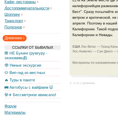
Есть на Земле места где 
Кафе, рестораны
0
калифорнийцев размахива
Достопримечательности
0
Бест". Сразу посылайте 
Шоппинг
0
ветром и критической, не
Транспорт
0
апреля. Поэтому в нашей
Полезное
0
Калифорнии. Такой подхо
Калифорнии и Невады.
Дневники
1
CША
Лас-Вегас —
Гранд Кан
ССЫЛКИ ОТ БЫВАЛЫХ
Лос-Анжелес —
Сан-Диего —
🙈 НЕ Букинг (румгуру -
экономим💰)
Материалы по направлению на
🤓 Умные экскурсии
🐶 Вип-гид из местных
🔥 Туры в пакете
1—1 из 1 дневника
🚌 Автобусы с вайфаем 🐷
💀✈️ Бессметрное авиасало!
Форум
Материалы