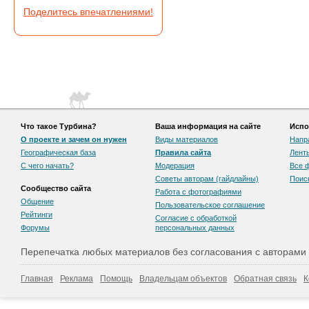
Поделитесь впечатлениями!
Что такое Турбина?
Ваша информация на сайте
Испо
О проекте и зачем он нужен
Виды материалов
Напр
Географическая база
Правила сайта
Лент
С чего начать?
Модерация
Все 
Советы авторам (гайдлайны)
Поис
Сообщество сайта
Работа с фотографиями
Общение
Пользовательскоe соглашение
Рейтинги
Согласие с обработкой
Форумы
персональных данных
Перепечатка любых материалов без согласования с авторами
Главная
Реклама
Помощь
Владельцам объектов
Обратная связь
К