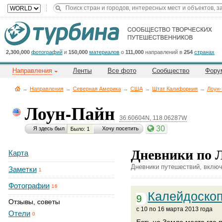
Title
Cейчас
на
сайте:
2,300,000
фотографий
и
150,000
материалов
о
111,000
направлений в
254
странах
Направления
Ленты
Все фото
Сообщество
Фору
→
Направления
→
Северная Америка
→
CША
→
Штат Калифорния
→
Лоун
Лоун-Пайн
36.60604N, 118.06287W
Button
30
Я здесь был
Хочу посетить
Было: 1
Дневники по 
Карта
Дневники путешествий, включ
Заметки
1
Фотографии
16
Калейдоско
9
Отзывы, советы
c 10 по 16 марта 2013 года
Отели
0