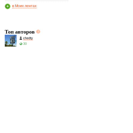
в Моих лентах
Топ авторов
chedty
30