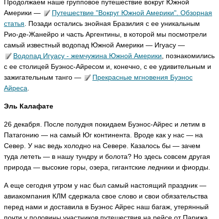
Продолжаем наше групповое путешествие вокруг Южной
n
n
n
ni
ar
ar
Америки —
Путешествие
"Вокруг Южной Америки". Обзорная
c
ig
ig
статья
. Позади остались знойная Бразилия с ее уникальным
o
a
a
Рио-де-Жанейро и часть Аргентины, в которой мы посмотрели
ья
ья
ья
ть
самый известный водопад Южной Америки — Игуасу —
ть
ть
Водопад
Игуасу - жемчужина Южной Америки
, познакомились
с ее столицей Буэнос-Айресом и, конечно, с ее удивительным и
зажигательным танго —
Прекрасные
мгновения Буэнос
С
Айреса
.
в
е
Эль Калафате
т
л
26 декабря. После полудня покидаем Буэнос-Айрес и летим в
а
Патагонию — на самый Юг континента. Вроде как у нас — на
н
а
Север. У нас ведь холодно на Севере. Казалось бы — зачем
s
туда лететь — в нашу тундру и болота? Но здесь совсем другая
v
природа — высокие горы, озера, гигантские ледники и фиорды.
sr
ья
А еще сегодня утром у нас был самый настоящий праздник —
ть
авиакомпания КЛМ сдержала свое слово и свои обязательства
перед нами и доставила в Буэнос Айрес наш багаж, утерянный
почти у половины участников путешествия на рейсе от Парижа