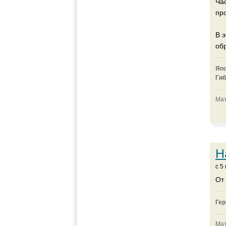
Ча
про
В 
обр
Яп
Гиб
Мат
Н
c 5
От
Ге
Мат