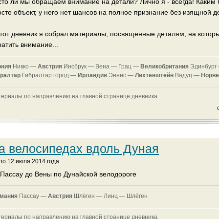
сто ли мы обращаем внимание на детали? Лично я - всегда! Каким
сто объект, у него нет шансов на полное признание без изящной де
этот дневник я собрал материалы, посвященные деталям, на котор
атить внимание...
ония
Никко —
Австрия
Инсбрук —
Вена —
Грац —
Великобритания
Эдинбург
ралтар
Гибралтар город —
Ирландия
Эннис —
Лихтенштейн
Вадуц —
Норве
ериалы по направлению на главной странице дневника.
а велосипедах вдоль Дуная
 по 12 июля 2014 года
 Пассау до Вены по Дунайской велодороге
рмания
Пассау —
Австрия
Шлёген —
Линц —
Шлёген
ериалы по направлению на главной странице дневника.