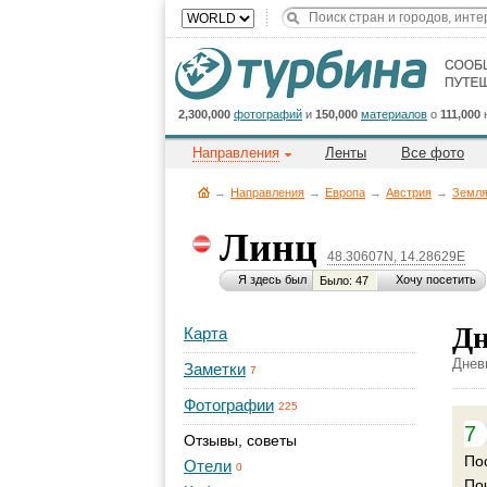
2,300,000
фотографий
и
150,000
материалов
о
111,000
Направления
Ленты
Все фото
→
Направления
→
Европа
→
Австрия
→
Земля
Линц
48.30607N, 14.28629E
Я здесь был
Хочу посетить
Было: 47
Дн
Карта
Днев
Заметки
7
Фотографии
225
7
Отзывы, советы
По
Отели
0
По