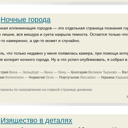
Ночные города
чная иллюминация городов — это отдельная страница познания гор
е лишне, вся мишура и суета накрыла темнота. Остается только чт
-то намеренно, а где-то может и случайно.
ль, что только недавно у меня появилась камера, при помощи котор
я колорит ночного города. Ну а что успел опубликовать, я собрал 
стрия
Вена —
Зальцбург —
Вена —
Линц —
Болгария
Великое Тырново —
Ве
ния
Копенгаген —
Норвегия
Осло —
Португалия
Лиссабон —
Украина
Харько
ериалы по направлению на главной странице дневника.
Изящество в деталях