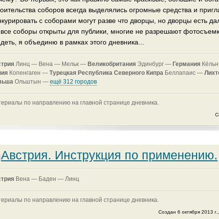
роительства соборов всегда выделялись огромные средства и приг
курировать с соборами могут разве что дворцы, но дворцы есть дал
 все соборы открыты для публики, многие не разрешают фотосъемку 
деть, я объединю в рамках этого дневника...
стрия
Линц —
Вена —
Мельк —
Великобритания
Эдинбург —
Германия
Кёль
ния
Копенгаген —
Турецкая Республика Северного Кипра
Беллапаис —
Лихт
льша
Ольштын —
ещё 312 городов
ериалы по направлению на главной странице дневника.
С
Австрия. Инструкция по применению.
стрия
Вена —
Баден —
Линц
ериалы по направлению на главной странице дневника.
Создан 6 октября 2013 г.