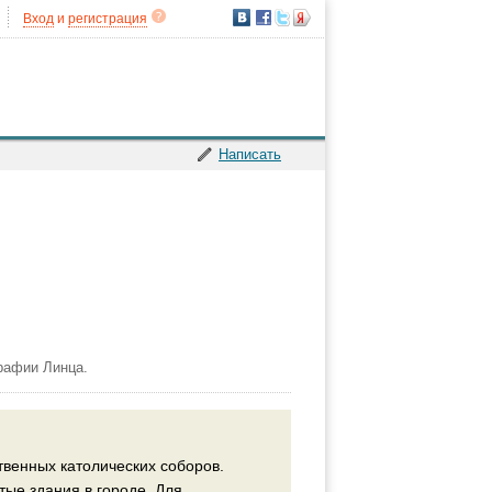
Вход
и
регистрация
Написать
рафии Линца.
венных католических соборов.
тые здания в городе. Для