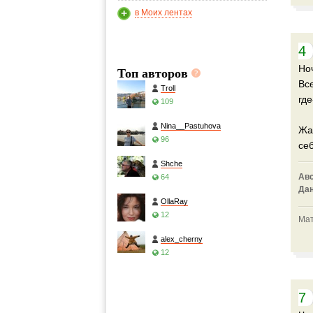
в Моих лентах
4
Но
Топ авторов
Вс
Troll
где
109
Nina__Pastuhova
Жа
96
себ
Shche
Ав
64
Да
OllaRay
12
Мат
alex_cherny
12
7