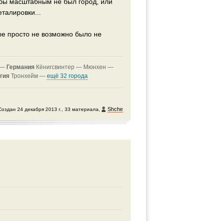
 бы масштабным не был город, или
талировки...
ые просто не возможно было не
 —
Германия
Кёнигсвинтер —
Мюнхен —
гия
Тронхейм —
ещё 32 города
Shche
Создан 24 декабря 2013 г., 33 материала,