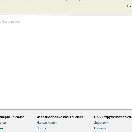
Созд
з 5 дневников
ация на сайте
Использование базы знаний
Об инструментах сайта
алов
Направления
Дневники
та
Ленты
Копилки