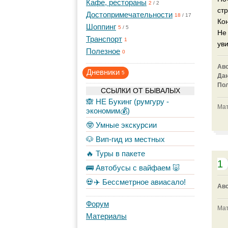
Кафе, рестораны
2
/
2
ст
Достопримечательности
18
/
17
Кон
Шоппинг
5
/
5
Не
Транспорт
1
уви
Полезное
0
Ав
Дневники
5
Да
По
ССЫЛКИ ОТ БЫВАЛЫХ
🙈 НЕ Букинг (румгуру -
Мат
экономим💰)
🤓 Умные экскурсии
🐶 Вип-гид из местных
🔥 Туры в пакете
1
🚌 Автобусы с вайфаем 🐷
💀✈️ Бессметрное авиасало!
Ав
Форум
Мат
Материалы