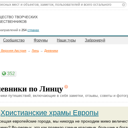
направлений в
254
странах
Сообщество
Форумы
Наши туры
Забронируй
 Верхняя Австрия
→
Линц
→
Дневники
352
евники по Линцу
ники путешествий, включающие в себя заметки, отзывы, советы и фотог
Христианские храмы Европы
сещая европейские города, мы никогда не проходим мимо величест
чему? Во-первых, это как правило самые красивые, большие и бога