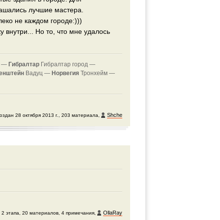
лашались лучшие мастера.
еко не каждом городе:)))
внутри... Но то, что мне удалось
н —
Гибралтар
Гибралтар город —
енштейн
Вадуц —
Норвегия
Тронхейм —
Shche
оздан 28 октября 2013 г., 203 материала,
OllaRay
, 2 этапа, 20 материалов, 4 примечания,