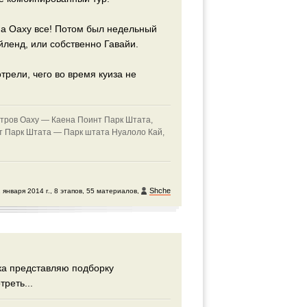
на Оаху все! Потом был недельный
йленд, или собственно Гавайи.
трели, чего во время куиза не
стров Оаху —
Каена Поинт Парк Штата,
т Парк Штата —
Парк штата Нуалоло Кай,
Shche
 января 2014 г., 8 этапов, 55 материалов,
ка представляю подборку
реть...