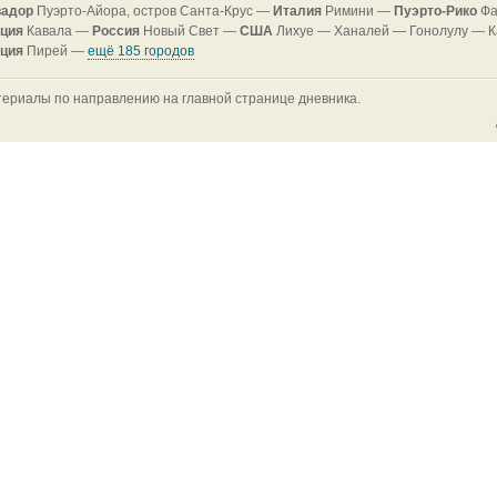
вадор
Пуэрто-Айора, остров Санта-Крус —
Италия
Римини —
Пуэрто-Рико
Ф
ция
Кавала —
Россия
Новый Свет —
CША
Лихуе —
Ханалей —
Гонолулу —
К
ция
Пирей —
ещё 185 городов
ериалы по направлению на главной странице дневника.
Закаты, рассветы...
ивительно, то, что случается каждый день и по признанию многих к
азалось очень не часто встречается в опубликованных материалах..
имею в виду закаты и рассветы. Эта не передаваемая словами игра 
го 10 материалов (и то добавил одну лунную дорожку) Да, есть пов
о же, будем работать в этом направлении
дагаскар
Тулиара —
Германия
Кёльн —
Гибралтар —
CША
Лихуе —
Каена По
йоминг —
Танзания
Аруша Национальный Парк и гора Меру (4566м) —
Гора (
ция
Неа-Фокеа —
Лаос
Нам Кан Национальный Парк —
Хуэйсай —
ещё 27 го