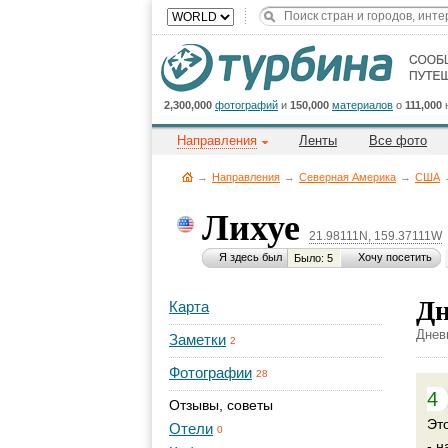
2,300,000
фотографий
и
150,000
материалов
о
111,000
Направления
Ленты
Все фото
→
Направления
→
Северная Америка
→
CША
Лихуе
21.98111N, 159.37111W
Я здесь был
Хочу посетить
Было: 5
Дн
Карта
Днев
Заметки
2
Фотографии
28
4
Отзывы, советы
Эт
Отели
0
- н