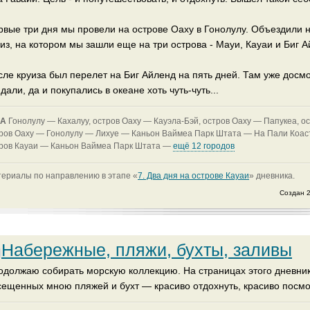
рвые три дня мы провели на острове Оаху в Гонолулу. Объездили 
из, на котором мы зашли еще на три острова - Мауи, Кауаи и Биг А
сле круиза был перелет на Биг Айленд на пять дней. Там уже досмо
дали, да и покупались в океане хоть чуть-чуть...
А
Гонолулу —
Кахалуу, остров Оаху —
Кауэла-Бэй, остров Оаху —
Папукеа, о
ров Оаху —
Гонолулу —
Лихуе —
Каньон Ваймеа Парк Штата —
На Пали Коас
ров Кауаи —
Каньон Ваймеа Парк Штата —
ещё 12 городов
ериалы по направлению в этапe «
7. Два дня на острове Кауаи
» дневника.
Создан 2
Набережные, пляжи, бухты, заливы
одолжаю собирать морскую коллекцию. На страницах этого дневни
сещенных мною пляжей и бухт — красиво отдохнуть, красиво посмот