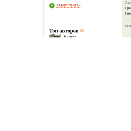
Эк
в Моих лентах
Гре
Гре
Мат
Топ авторов
Shche
29
5
Уд
ок
Я 
все
Чт
Ма
Ва
Гре