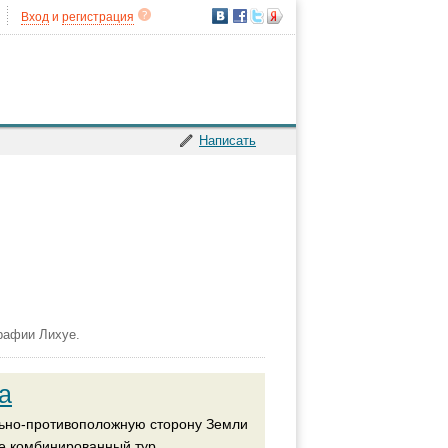
Вход
и
регистрация
Написать
рафии Лихуе.
а
льно-противоположную сторону Земли
бе комбинированный тур.