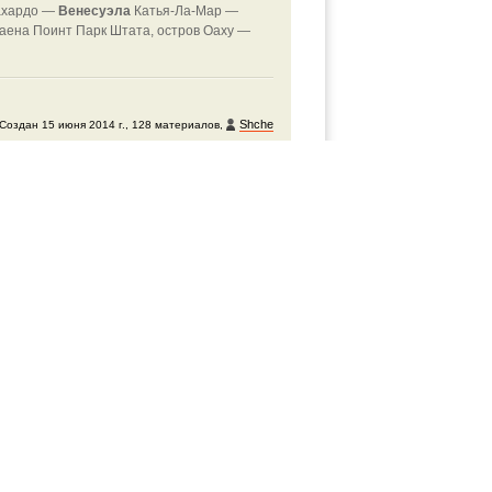
ахардо —
Венесуэла
Катья-Ла-Мар —
аена Поинт Парк Штата, остров Оаху —
Shche
Создан 15 июня 2014 г., 128 материалов,
расиво и фотогенично, лично у меня
.
красок в слоях атмосферы... А пока
од задуматься...
инт Парк Штата, остров Оаху —
Штат
вулкан) Килиманджаро (5895м) —
родов