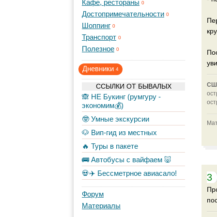
Кафе, рестораны
0
Достопримечательности
0
Пе
Шоппинг
0
кру
Транспорт
0
Полезное
0
По
уви
Дневники
4
CШ
ССЫЛКИ ОТ БЫВАЛЫХ
ост
🙈 НЕ Букинг (румгуру -
ост
экономим💰)
🤓 Умные экскурсии
Мат
🐶 Вип-гид из местных
🔥 Туры в пакете
🚌 Автобусы с вайфаем 🐷
💀✈️ Бессметрное авиасало!
3
Пр
Форум
по
Материалы