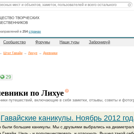
направлений в
254
странах
Сообщество
Форумы
Наши туры
Забронируй
→
Штат Гавайи
→
Лихуе
→
Дневники
29
евники по Лихуе
ники путешествий, включающие в себя заметки, отзывы, советы и фотог
Гавайские каникулы. Ноябрь 2012 год
о были большие каникулы. Мы с друзьями выбрались на диаметра
а Гавайи. Цель - и попутешествовать, и отдохнуть. Вышел такой се