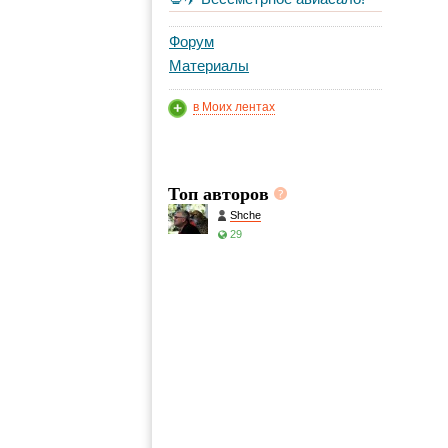
Форум
Материалы
в Моих лентах
Топ авторов
Shche
29