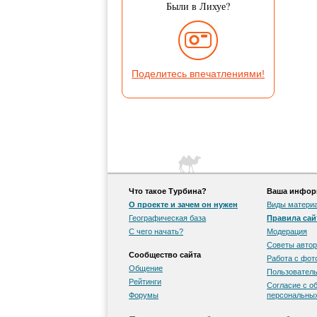
Были в Лихуе?
Поделитесь впечатлениями!
Что такое Турбина?
Ваша информ
О проекте и зачем он нужен
Виды матери
Географическая база
Правила сай
С чего начать?
Модерация
Советы автор
Сообщество сайта
Работа с фо
Общение
Пользователь
Рейтинги
Согласие с о
Форумы
персональны