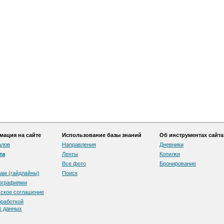
ация на сайте
Использование базы знаний
Об инструментах сайта
алов
Направления
Дневники
та
Ленты
Копилки
Все фото
Бронирование
ам (гайдлайны)
Поиск
тографиями
скоe соглашение
бработкой
х данных