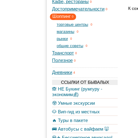
Кафе, рестораны
0
К со
Достопримечательности
0
Шоппинг
0
торговые центры
0
магазины
0
рынки
0
общие советы
0
Транспорт
0
Полезное
0
Дневники
4
ССЫЛКИ ОТ БЫВАЛЫХ
🙈 НЕ Букинг (румгуру -
экономим💰)
🤓 Умные экскурсии
🐶 Вип-гид из местных
🔥 Туры в пакете
🚌 Автобусы с вайфаем 🐷
💀✈️ Бессметрное авиасало!