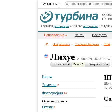
2,300,000
фотографий
и
150,000
материалов
о
111,000
Направления
Ленты
Все фото
→
Направления
→
Северная Америка
→
CША
Лихуе
21.98111N, 159.37111W
Я здесь был
Хочу посетить
Было: 5
Шо
Карта
Шопп
Заметки
2
путеш
Фотографии
28
Со
Отзывы, советы
Отели
0