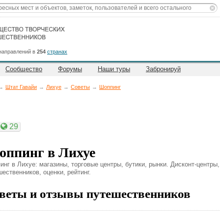
направлений в
254
странах
Сообщество
Форумы
Наши туры
Забронируй
→
Штат Гавайи
→
Лихуе
→
Советы
→
Шоппинг
29
ппинг в Лихуе
инг в Лихуе: магазины, торговые центры, бутики, рынки. Дисконт-центры
ественников, оценки, рейтинг.
веты и отзывы путешественников