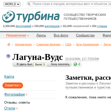
Title
Cейчас
на
сайте:
2,300,000
фотографий
и
150,000
материалов
о
111,000
направлений в
254
странах
Направления
Ленты
Все фото
Сообщество
Фору
→
Направления
→
Северная Америка
→
CША
→
Штат Калифорния
→
Лагун
Лагуна-Вудс
33.61030N, 117.72533W
Button
4
Я здесь был
Хочу посетить
Было: 1
Заметки, расс
Карта
Заметки и рассказы о Лагуна
Заметки
0
путешественников и туристов
Фотографии
0
К сожалению, пока никто н
Отзывы, советы
Отели
0