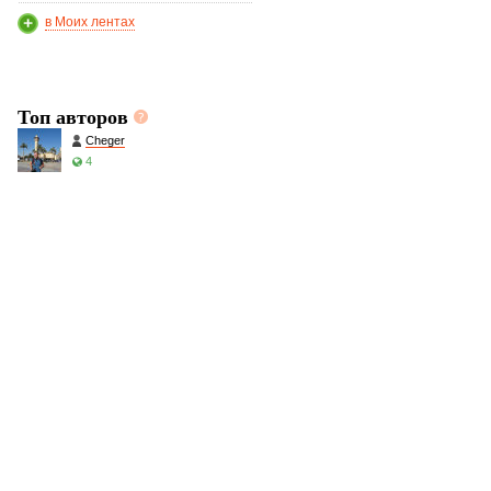
в Моих лентах
Топ авторов
Cheger
4