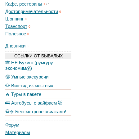
Кафе, рестораны
1
/
1
Достопримечательности
0
Шоппинг
0
Транспорт
0
Полезное
0
Дневники
0
ССЫЛКИ ОТ БЫВАЛЫХ
🙈 НЕ Букинг (румгуру -
экономим💰)
🤓 Умные экскурсии
🐶 Вип-гид из местных
🔥 Туры в пакете
🚌 Автобусы с вайфаем 🐷
💀✈️ Бессметрное авиасало!
Форум
Материалы