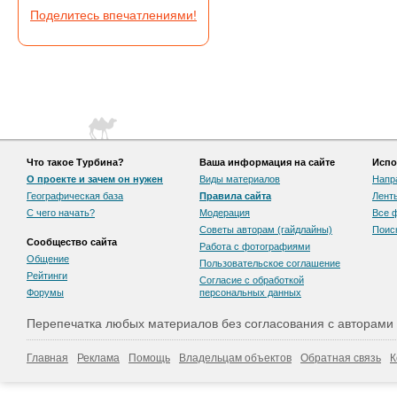
Поделитесь впечатлениями!
Что такое Турбина?
Ваша информация на сайте
Испо
О проекте и зачем он нужен
Виды материалов
Напр
Географическая база
Правила сайта
Лент
С чего начать?
Модерация
Все 
Советы авторам (гайдлайны)
Поис
Сообщество сайта
Работа с фотографиями
Общение
Пользовательскоe соглашение
Рейтинги
Согласие с обработкой
Форумы
персональных данных
Перепечатка любых материалов без согласования с авторами
Главная
Реклама
Помощь
Владельцам объектов
Обратная связь
К