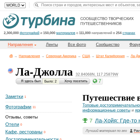
Title
Cейчас
на
сайте:
2,300,000
фотографий
и
150,000
материалов
о
111,000
направлений в
254
странах
Направления
Ленты
Все фото
Сообщество
Фору
→
Направления
→
Северная Америка
→
CША
→
Штат Калифорния
→
Ла-Д
Ла-Джолла
32.84068N, 117.25879W
Button
7
Я здесь был
Хочу посетить
Было: 2
Путешествие 
Заметки
1
Топовые достопримечательно
Фотографии
11
информационные советы
и
яр
Отзывы, советы
7
Ла-Хойя: Где-то 
Отели
0
Лучший материал по гео
Pav
Кафе, рестораны
0
Достопримечательности
0