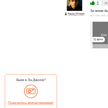
1
29
За окном бы
Pavel_FFresh
до сих пор 
Еще 
11 фото
Были в Ла-Джолле?
Поделитесь впечатлениями!