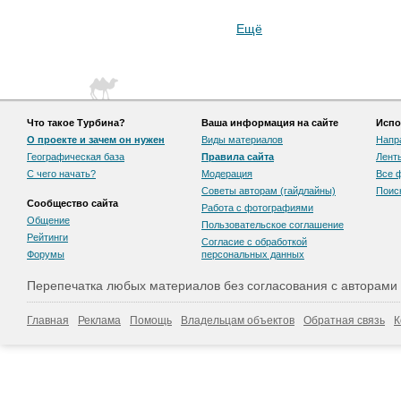
Ещё
Что такое Турбина?
Ваша информация на сайте
Испо
О проекте и зачем он нужен
Виды материалов
Напр
Географическая база
Правила сайта
Лент
С чего начать?
Модерация
Все 
Советы авторам (гайдлайны)
Поис
Сообщество сайта
Работа с фотографиями
Общение
Пользовательскоe соглашение
Рейтинги
Согласие с обработкой
Форумы
персональных данных
Перепечатка любых материалов без согласования с авторами
Главная
Реклама
Помощь
Владельцам объектов
Обратная связь
К