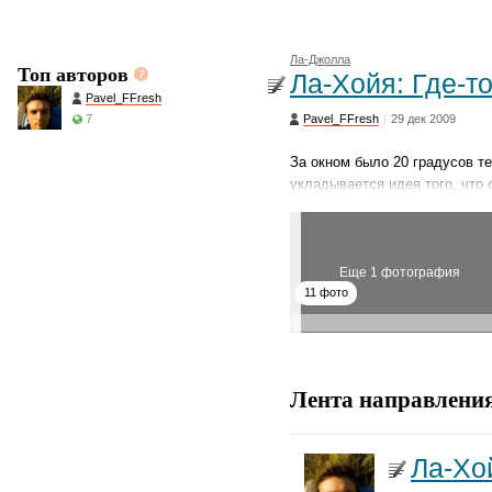
Ла-Джолла
Топ авторов
Ла-Хойя: Где-т
Pavel_FFresh
7
Pavel_FFresh
|
29 дек 2009
За окном было 20 градусов те
укладывается идея того, что
Еще 1 фотография
11 фото
Лента направлени
Ла-Хо