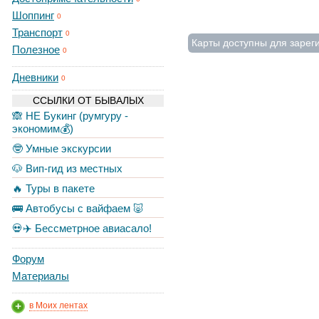
Шоппинг
0
Транспорт
0
Карты доступны для зарег
Полезное
0
Дневники
0
ССЫЛКИ ОТ БЫВАЛЫХ
🙈 НЕ Букинг (румгуру -
экономим💰)
🤓 Умные экскурсии
🐶 Вип-гид из местных
🔥 Туры в пакете
🚌 Автобусы с вайфаем 🐷
💀✈️ Бессметрное авиасало!
Форум
Материалы
в Моих лентах