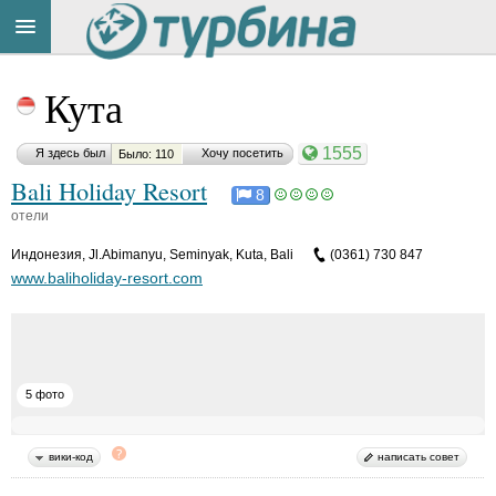
Title
Cейчас
Кута
на
сайте:
1555
Я здесь был
Хочу посетить
Было: 110
Bali Holiday Resort
8
отели
Индонезия
,
Jl.Abimanyu, Seminyak, Kuta, Bali
(0361) 730 847
Button
www.baliholiday-resort.com
5 фото
вики-код
написать совет