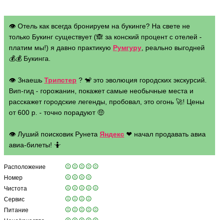
👁 Отель как всегда бронируем на букинге? На свете не
только Букинг существует (🙈 за конский процент с отелей -
платим мы!) я давно практикую
Румгуру
, реально выгодней
💰💰 Букинга.
👁 Знаешь
Трипстер
? 🐒 это эволюция городских экскурсий.
Вип-гид - горожанин, покажет самые необычные места и
расскажет городские легенды, пробовал, это огонь 🚀! Цены
от 600 р. - точно порадуют 🤑
👁 Луший поисковик Рунета
Яндекс
❤ начал продавать авиа
авиа-билеты! 🤷
Расположение
Номер
Чистота
Сервис
Питание