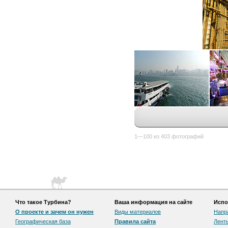
1—100 из 403 фотографий
Что такое Турбина?
Ваша информация на сайте
Испо
О проекте и зачем он нужен
Виды материалов
Напр
Географическая база
Правила сайта
Лент