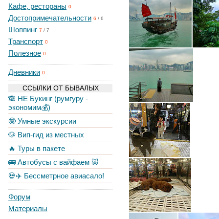
ать
М
М
М
М
т
a
М
К
р
М
р
М
М
М
М
Д
М
К
Д
К
а
М
Д
и
Кафе, рестораны
0
ать
ать
а
а
а
и
о
а
Е
р
и
К
К
а
и
а
а
а
B
а
B
м
а
р
м
р
и
а
м
т
D
й
й
й
х
н
й
л
и
н
р
р
р
н
р
Н
р
р
й
и
й
и
и
и
Д
р
и
р
Достопримечательности
i
H
H
6
/
6
н
н
н
а
и
н
D
D
е
с
а
и
и
и
а
и
и
и
и
н
т
н
с
т
с
е
и
т
и
m
e
e
Шоппинг
7
/
7
у
у
у
и
н
у
i
i
н
т
П
с
с
н
П
н
к
н
н
у
р
у
т
р
т
н
Л
Л
н
р
й
a
v
v
р
р
р
л
а
р
m
m
а
и
р
т
т
а
р
а
о
а
а
р
А
и
р
и
и
и
и
ю
ю
а
и
r
r
M
Транспорт
ья
0
С
a
a
С
В
н
и
и
и
П
и
П
л
П
П
н
й
н
й
н
с
М
д
д
П
й
M
M
M
D
M
o
M
o
M
a
ать
Полезное
е
м
а
а
в
н
н
р
в
р
а
р
р
т
а
а
М
а
м
м
р
a
a
a
I
a
D
D
n
a
n
M
a
M
M
v
0
р
и
ж
а
а
а
и
а
и
й
и
и
о
е
р
и
и
и
y
y
y
V
y
i
i
C
y
a
y
C
a
C
a
e
ья
ья
я
р
а
л
в
л
в
Д
в
в
н
д
и
л
л
в
n
n
n
O
n
m
m
h
C
C
n
v
n
h
v
h
v
ri
Дневники
ать
ать
0
к
н
о
а
о
а
о
а
а
и
в
н
а
а
а
u
u
u
u
a
a
v
ri
h
h
u
e
u
ri
e
ri
e
k
ья
о
о
в
л
в
л
н
л
л
н
е
а
л
r
r
r
r
a
st
ri
ri
r
ri
r
st
ri
st
kf
kf
ri
ья
ья
ья
ать
ССЫЛКИ ОТ БЫВАЛЫХ
в
в
а
о
а
о
ц
о
о
а
д
П
о
z
i
st
st
k
i
k
i
h
h
k
ья
ья
ья
ья
ья
ья
ать
ать
ать
а
в
в
о
в
в
е
р
в
🙈 НЕ Букинг (румгуру -
m
h
n
O
i
i
O
D
n
n
ья
ья
ья
ья
ья
ать
ать
ать
ать
ать
ать
а
а
в
а
а
в
и
а
ik
L
a
a
pt
n
n
pt
I
a
a
экономим💰)
ать
ать
ать
ать
ать
ы
в
e
e
i
a
a
O
i
O
D
O
O
V
O
ья
ья
ья
ья
а
🤓 Умные экскурсии
s
si
m
pt
m
pt
o
pt
pt
O
In
pt
ья
ья
ать
ать
ать
ать
л
e
k
is
i
is
i
n
i
i
g
i
ья
ать
ать
🐶 Вип-гид из местных
о
ry
1
tk
m
tk
m
n
m
m
a
m
ать
Е
Е
Е
Е
в
a
a
is
a
is
ic
is
is
-
is
ья
л
л
л
л
🔥 Туры в пакете
а
k
1
tk
1
tk
o
tk
tk
i-
tk
ать
е
е
е
е
o
6
a
6
a
a
a
D
O
a
ья
🚌 Автобусы с вайфаем 🐷
н
н
н
н
v
1
1
1
1
e
pt
1
ья
ья
ать
а
а
а
а
6
6
6
6
ni
i
6
ья
ать
ать
💀✈️ Бессметрное авиасало!
С
С
С
С
s
m
ья
ья
ья
ья
ья
ать
м
м
м
м
is
ья
ать
ать
ать
ать
ать
и
и
и
и
В
tk
Форум
ать
р
р
р
р
и
a
н
н
н
н
к
Материалы
1
о
о
о
о
т
6