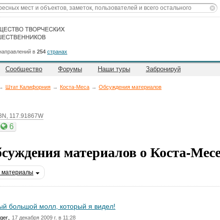
направлений в
254
странах
Сообщество
Форумы
Наши туры
Забронируй
→
Штат Калифорния
→
Коста-Меса
→
Обсуждения материалов
3N, 117.91867W
6
суждения материалов о Коста-Мес
 материалы
й большой молл, который я видел!
,
ger
17 декабря 2009 г. в 11:28