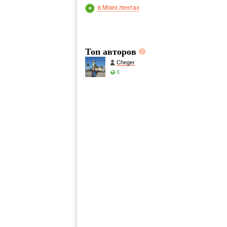
в Моих лентах
Топ авторов
Cheger
6