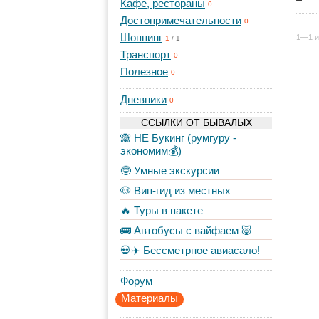
Кафе, рестораны
0
Достопримечательности
0
Шоппинг
1—1 и
1
/
1
Транспорт
0
Полезное
0
Дневники
0
ССЫЛКИ ОТ БЫВАЛЫХ
🙈 НЕ Букинг (румгуру -
экономим💰)
🤓 Умные экскурсии
🐶 Вип-гид из местных
🔥 Туры в пакете
🚌 Автобусы с вайфаем 🐷
💀✈️ Бессметрное авиасало!
Форум
Материалы