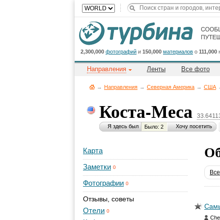
2,300,000
фотографий
и
150,000
материалов
о
111,000
Направления
Ленты
Все фото
→
Направления
→
Северная Америка
→
CША
Коста-Меса
33.6411
Я здесь был
Хочу посетить
Было: 2
Об
Карта
Заметки
0
Все
Фотографии
0
Отзывы, советы
Самы
Отели
0
Che