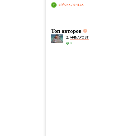
в Моих лентах
Топ авторов
AFINAPOST
9