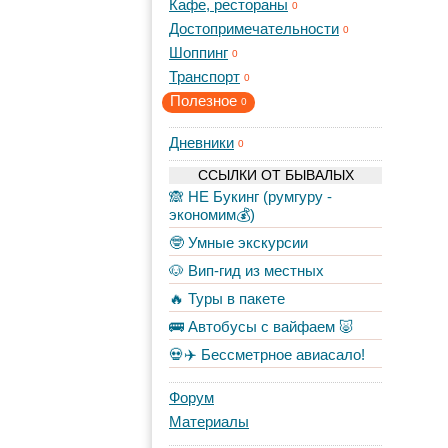
Кафе, рестораны
0
Достопримечательности
0
Шоппинг
0
Транспорт
0
Полезное
0
Дневники
0
ССЫЛКИ ОТ БЫВАЛЫХ
🙈 НЕ Букинг (румгуру -
экономим💰)
🤓 Умные экскурсии
🐶 Вип-гид из местных
🔥 Туры в пакете
🚌 Автобусы с вайфаем 🐷
💀✈️ Бессметрное авиасало!
Форум
Материалы