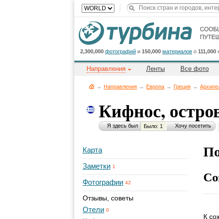
2,300,000
фотографий
и
150,000
материалов
о
111,000
Направления
Ленты
Все фото
→
Направления
→
Европа
→
Греция
→
Архипе
Кифнос, остр
Я здесь был
Хочу посетить
Было: 1
По
Карта
Заметки
1
Со
Фотографии
42
Отзывы, советы
Отели
0
К со