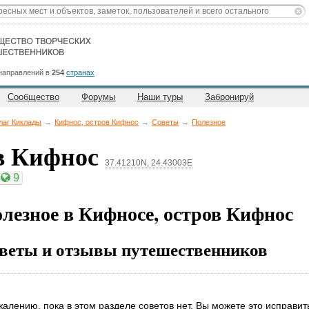
направлений в
254
странах
Сообщество
Форумы
Наши туры
Забронируй
лаг Киклады
→
Кифнос, остров Кифнос
→
Советы
→
Полезное
ов Кифнос
37.41210N, 24.43003E
9
лезное в Кифносе, остров Кифнос
веты и отзывы путешественников
жалению, пока в этом разделе советов нет. Вы можете это исправит