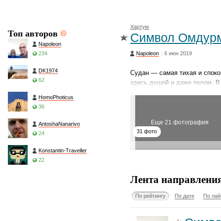
Хартум
Топ авторов
Сим­во­л Ом­дур­
Napoleon
234
Napoleon
|
6 июн 2019
DK1974
Судан — самая тихая и споко
62
здесь душой и даже телом. В
HomoPhoticus
36
Еще 21 фотография
AntoshaNanarivo
31 фото
24
Konstantin-Traveller
22
Лента направлени
По рейтингу
По дате
По лай