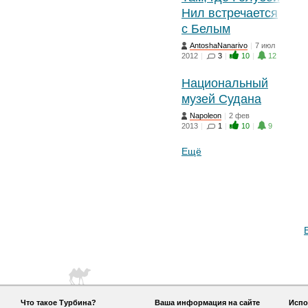
Нил встречается
с Белым
AntoshaNanarivo
|
7 июл
2012
|
3
|
10
|
12
Национальный
музей Судана
Napoleon
|
2 фев
2013
|
1
|
10
|
9
Ещё
Что такое Турбина?
Ваша информация на сайте
Испо