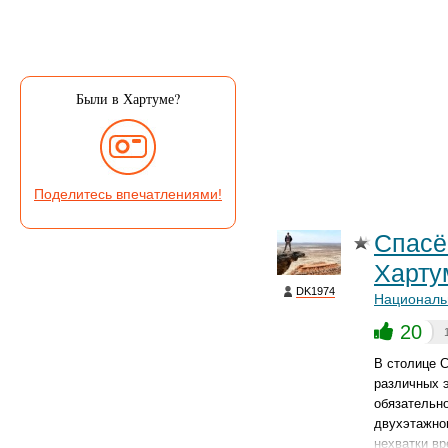
Были в Хартуме?
Поделитесь впечатлениями!
Спасё
Харту
DK1974
Националь
20
В столице 
различных э
обязательно
двухэтажног
нехватки вр