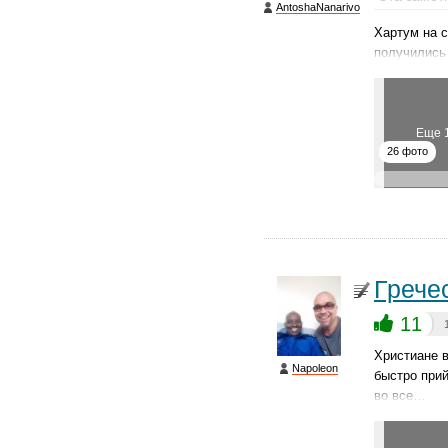
AntoshaNanarivo
Хартум на с
получились 
Еще 
26 фото
Грече
11
Христиане в
Napoleon
быстро прий
во все…