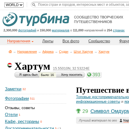
Title
Cейчас
на
сайте:
2,300,000
фотографий
и
150,000
материалов
о
111,000
направлений в
254
странах
Направления
Ленты
Все фото
Сообщество
Фору
→
Направления
→
Африка
→
Судан
→
Штат Хартум
→
Хартум
Хартум
15.55010N, 32.53224E
Button
393
Я здесь был
Хочу посетить
Было: 16
Путешествие 
Заметки
32
Топовые достопримечательно
Фотографии
511
информационные советы
и
яр
Отзывы, советы
29
Сим­во­л Ом­дур­
Отели
1
Лучший материал по гео
Nap
Кафе, рестораны
0
Достопримечательности
5
/
3