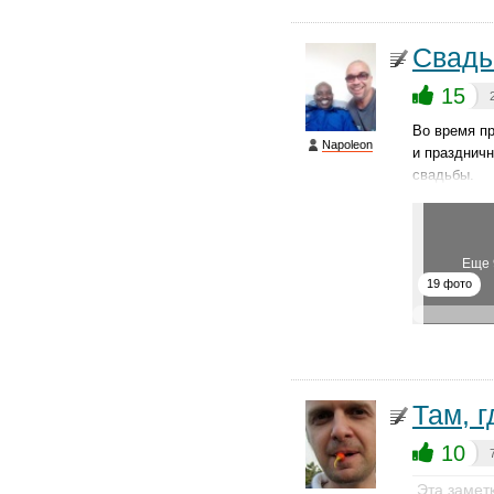
Свадь
15
Во время пр
Napoleon
и праздничн
свадьбы.
Еще 
19 фото
Там, 
10
Эта замет