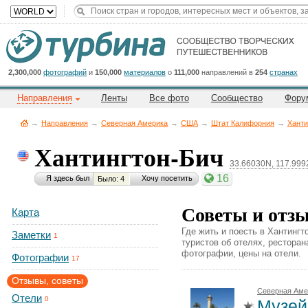
Title
Cейчас
на
сайте:
2,300,000
фотографий
и
150,000
материалов
о
111,000
направлений в
254
странах
Направления
Ленты
Все фото
Сообщество
Фору
→
Направления
→
Северная Америка
→
CША
→
Штат Калифорния
→
Ханти
Хантингтон-Бич
33.66030N, 117.99
Button
16
Я здесь был
Хочу посетить
Было: 4
Советы и отз
Карта
Где жить и поесть в Хантингт
Заметки
1
туристов об отелях, рестора
фотографии, цены на отели.
Фотографии
17
Отзывы, советы
Северная Аме
Отели
0
Музей