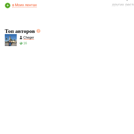
других рест
в Моих лентах
Топ авторов
Cheger
16