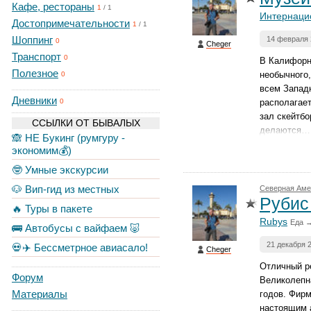
Кафе, рестораны
1
/
1
Интернаци
Достопримечательности
1
/
1
Шоппинг
14 февраля 
0
Cheger
Транспорт
0
В Калифорни
Полезное
необычного,
0
всем Западн
Дневники
располагает
0
зал скейтбо
ССЫЛКИ ОТ БЫВАЛЫХ
делаются…
🙈 НЕ Букинг (румгуру -
экономим💰)
🤓 Умные экскурсии
🐶 Вип-гид из местных
Северная Аме
Рубис
🔥 Туры в пакете
Rubys
Еда →
🚌 Автобусы с вайфаем 🐷
21 декабря 
💀✈️ Бессметрное авиасало!
Cheger
Отличный ре
Форум
Великолепна
Материалы
годов. Фирм
настоящим а