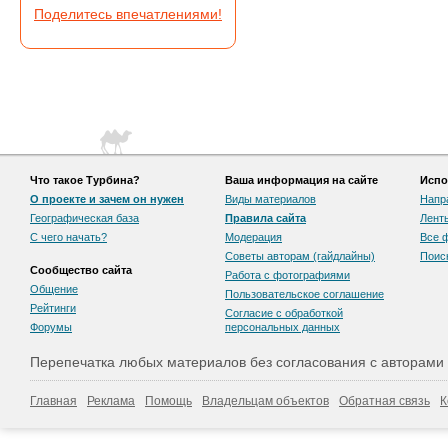
Поделитесь впечатлениями!
Что такое Турбина?
Ваша информация на сайте
Испо
О проекте и зачем он нужен
Виды материалов
Напр
Географическая база
Правила сайта
Лент
С чего начать?
Модерация
Все 
Советы авторам (гайдлайны)
Поис
Сообщество сайта
Работа с фотографиями
Общение
Пользовательскоe соглашение
Рейтинги
Согласие с обработкой
Форумы
персональных данных
Перепечатка любых материалов без согласования с авторами
Главная
Реклама
Помощь
Владельцам объектов
Обратная связь
К