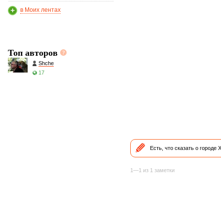
в Моих лентах
Топ авторов
Shche
17
Есть, что сказать о городе
1—1 из 1 заметки