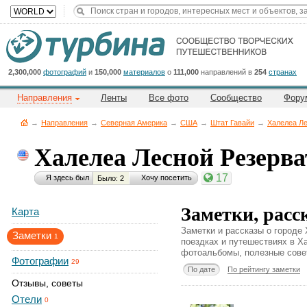
Title
Cейчас
на
сайте:
2,300,000
фотографий
и
150,000
материалов
о
111,000
направлений в
254
странах
Направления
Ленты
Все фото
Сообщество
Фору
→
Направления
→
Северная Америка
→
CША
→
Штат Гавайи
→
Халелеа Ле
Халелеа Лесной Резерв
Button
17
Я здесь был
Хочу посетить
Было: 2
Заметки, расс
Карта
Заметки и рассказы о городе
Заметки
1
поездках и путешествиях в Х
фотоальбомы, полезные совет
Фотографии
29
По дате
По рейтингу заметки
Отзывы, советы
Отели
0