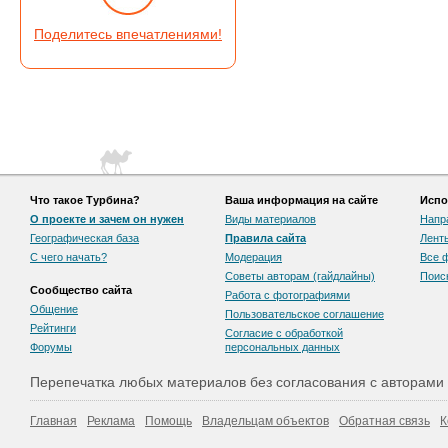
Поделитесь впечатлениями!
Что такое Турбина?
Ваша информация на сайте
Испо
О проекте и зачем он нужен
Виды материалов
Напр
Географическая база
Правила сайта
Лент
С чего начать?
Модерация
Все 
Советы авторам (гайдлайны)
Поис
Сообщество сайта
Работа с фотографиями
Общение
Пользовательскоe соглашение
Рейтинги
Согласие с обработкой
Форумы
персональных данных
Перепечатка любых материалов без согласования с авторами
Главная
Реклама
Помощь
Владельцам объектов
Обратная связь
К