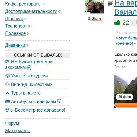
На ве
Кафе, рестораны
0
Ваиале
Достопримечательности
0
Шоппинг
Shche
0
22
Транспорт
0
Эта замет
Полезное
0
могут быть
конечно)»
Дневники
3
Сколько кр
ССЫЛКИ ОТ БЫВАЛЫХ
красот. Я в
🙈 НЕ Букинг (румгуру -
"остров…
экономим💰)
🤓 Умные экскурсии
🐶 Вип-гид из местных
🔥 Туры в пакете
29 фото
🚌 Автобусы с вайфаем 🐷
💀✈️ Бессметрное авиасало!
Форум
Материалы