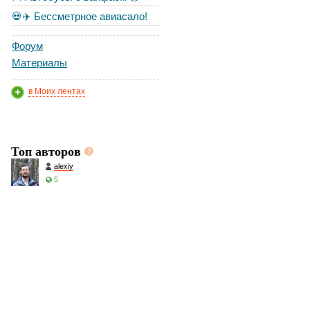
💀✈️ Бессметрное авиасало!
Форум
Материалы
в Моих лентах
Топ авторов
alexiy
5