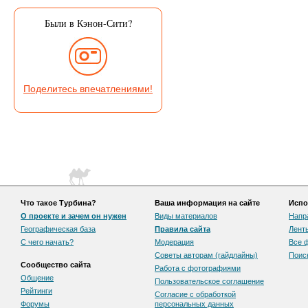
Были в Кэнон-Сити?
Поделитесь впечатлениями!
Что такое Турбина?
Ваша информация на сайте
Испо
О проекте и зачем он нужен
Виды материалов
Напр
Географическая база
Правила сайта
Лент
С чего начать?
Модерация
Все 
Советы авторам (гайдлайны)
Поис
Сообщество сайта
Работа с фотографиями
Общение
Пользовательскоe соглашение
Рейтинги
Согласие с обработкой
Форумы
персональных данных