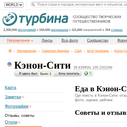
Title
Cейчас
на
сайте:
2,300,000
фотографий
и
150,000
материалов
о
111,000
направлений в
254
странах
Направления
Ленты
Все фото
Сообщество
Фору
→
Направления
→
Северная Америка
→
CША
→
Штат Колорадо
→
Кэнон-С
Кэнон-Сити
38.43995N, 105.22610W
Button
5
Я здесь был
Хочу посетить
Было: 1
Еда в Кэнон-
Карта
Где поесть в Кэнон-Сити: отз
Заметки
0
фото, оценки, рейтинг.
Фотографии
0
Советы и отзыв
Отзывы, советы
Отели
0