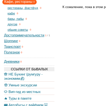
Кафе, рестораны
0
К сожалению, пока в этом р
рестораны, фастфуд
0
кафе
0
бары, пабы
0
другое
0
общие советы
0
Достопримечательности
1
/
1
Шоппинг
0
Транспорт
0
Полезное
0
Дневники
0
ССЫЛКИ ОТ БЫВАЛЫХ
🙈 НЕ Букинг (румгуру -
экономим💰)
🤓 Умные экскурсии
🐶 Вип-гид из местных
🔥 Туры в пакете
🚌 Автобусы с вайфаем 🐷