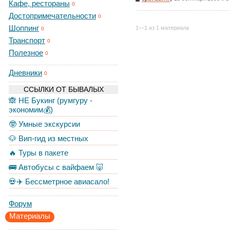
Кафе, рестораны
0
Достопримечательности
0
Шоппинг
1—1 из 1 материала
0
Транспорт
0
Полезное
0
Дневники
0
ССЫЛКИ ОТ БЫВАЛЫХ
🙈 НЕ Букинг (румгуру -
экономим💰)
🤓 Умные экскурсии
🐶 Вип-гид из местных
🔥 Туры в пакете
🚌 Автобусы с вайфаем 🐷
💀✈️ Бессметрное авиасало!
Форум
Материалы