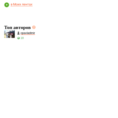
в Моих лентах
Топ авторов
opavladimir
18