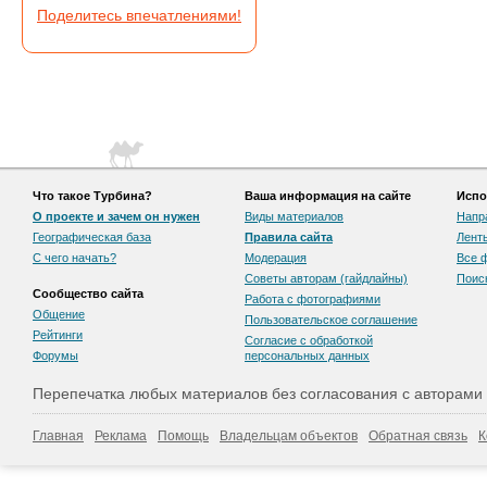
Поделитесь впечатлениями!
Что такое Турбина?
Ваша информация на сайте
Испо
О проекте и зачем он нужен
Виды материалов
Напр
Географическая база
Правила сайта
Лент
С чего начать?
Модерация
Все 
Советы авторам (гайдлайны)
Поис
Сообщество сайта
Работа с фотографиями
Общение
Пользовательскоe соглашение
Рейтинги
Согласие с обработкой
Форумы
персональных данных
Перепечатка любых материалов без согласования с авторами
Главная
Реклама
Помощь
Владельцам объектов
Обратная связь
К