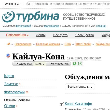
Title
Cейчас
на
сайте:
2,300,000
фотографий
и
150,000
материалов
о
111,000
направлений в
254
странах
Направления
Ленты
Все фото
Сообщество
Фору
→
Направления
→
Северная Америка
→
CША
→
Штат Гавайи
→
Кайлуа-Ко
Кайлуа-Кона
19.64056N, 155.99556W
Button
18
Я здесь был
Хочу посетить
Было: 7
Обсуждения м
Карта
Заметки
1
Все материалы
Фотографии
20
Отзывы, советы
Кона: Кук и кофе
Отели
0
,
opavladimir
15 сентября 2009 г. в