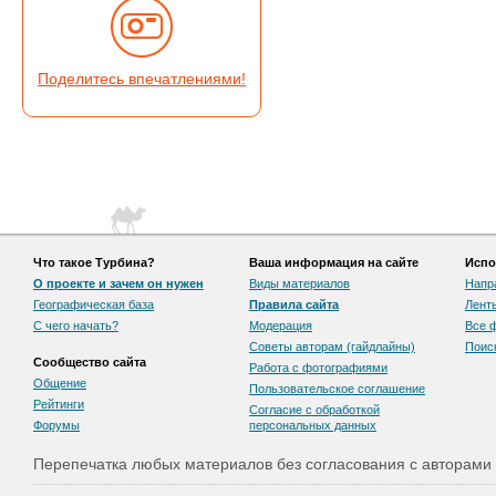
Поделитесь впечатлениями!
Что такое Турбина?
Ваша информация на сайте
Испо
О проекте и зачем он нужен
Виды материалов
Напр
Географическая база
Правила сайта
Лент
С чего начать?
Модерация
Все 
Советы авторам (гайдлайны)
Поис
Сообщество сайта
Работа с фотографиями
Общение
Пользовательскоe соглашение
Рейтинги
Согласие с обработкой
Форумы
персональных данных
Перепечатка любых материалов без согласования с авторами