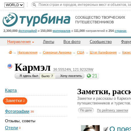
Title
Cейчас
на
сайте:
2,300,000
фотографий
и
150,000
материалов
о
111,000
направлений в
254
странах
Направления
Ленты
Все фото
Сообщество
Фору
→
Направления
→
Северная Америка
→
CША
→
Штат Калифорния
→
Карм
Кармэл
36.55524N, 121.92329W
Button
21
Я здесь был
Хочу посетить
Было: 7
Заметки, расс
Карта
Заметки и рассказы о Кармэл
Заметки
2
путешественников и туристов
По дате
По рейтингу заметки
Фотографии
36
Отзывы, советы
О пое
Отели
0