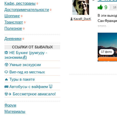
Кафе, рестораны
0
9
18
Достопримечательности
0
Шоппинг
В эти выход
0
KavaR_DucK
Сан-Францис
Транспорт
0
этого…
Полезное
0
Дневники
0
ССЫЛКИ ОТ БЫВАЛЫХ
17 фото
🙈 НЕ Букинг (румгуру -
экономим💰)
🤓 Умные экскурсии
🐶 Вип-гид из местных
🔥 Туры в пакете
🚌 Автобусы с вайфаем 🐷
💀✈️ Бессметрное авиасало!
Форум
Материалы