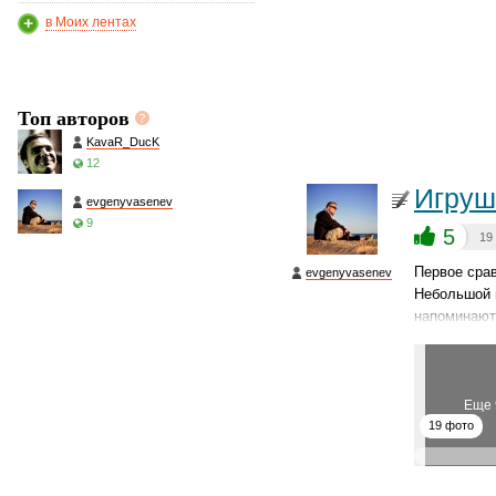
в Моих лентах
Топ авторов
KavaR_DucK
12
Игруш
evgenyvasenev
9
5
19
Первое срав
evgenyvasenev
Небольшой 
напоминаю
Еще 
19 фото