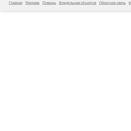
Главная
Реклама
Помощь
Владельцам объектов
Обратная связь
К