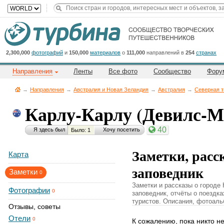
Title
Cейчас
на
сайте:
2,300,000
фотографий
и
150,000
материалов
о
111,000
направлений в
254
странах
Направления
Ленты
Все фото
Сообщество
Фору
→
Направления
→
Австралия и Новая Зеландия
→
Австралия
→
Северная т
Карлу-Карлу (Девилс-М
Button
40
Я здесь был
Хочу посетить
Было: 1
Заметки, расс
Карта
заповедник
Заметки
0
Заметки и рассказы о городе
Фотографии
0
заповедник, отчёты о поездк
туристов. Описания, фотоаль
Отзывы, советы
Отели
0
К сожалению, пока никто н