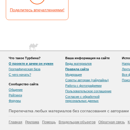
Поделитесь впечатлениями!
Что такое Турбина?
Ваша информация на сайте
Испо
О проекте и зачем он нужен
Виды материалов
Напр
Географическая база
Правила сайта
Лент
С чего начать?
Модерация
Все 
Советы авторам (гайдлайны)
Поис
Сообщество сайта
Работа с фотографиями
Общение
Пользовательскоe соглашение
Рейтинги
Согласие с обработкой
Форумы
персональных данных
Перепечатка любых материалов без согласования с авторами
Главная
Реклама
Помощь
Владельцам объектов
Обратная связь
К