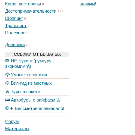
первым
!
Кафе, рестораны
0
Достопримечательности
1
/
1
Шоппинг
0
Транспорт
0
Полезное
0
Дневники
1
ССЫЛКИ ОТ БЫВАЛЫХ
🙈 НЕ Букинг (румгуру -
экономим💰)
🤓 Умные экскурсии
🐶 Вип-гид из местных
🔥 Туры в пакете
🚌 Автобусы с вайфаем 🐷
💀✈️ Бессметрное авиасало!
Форум
Материалы