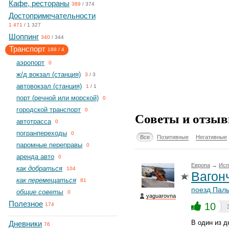
Кафе, рестораны
389
/
374
Достопримечательности
1 471
/
1 327
Шоппинг
340
/
344
Транспорт
188
/
4
aэропорт
0
ж/д вокзал (станция)
3
/
3
автовокзал (станция)
1
/
1
порт (речной или морской)
0
городской транспорт
0
Советы и отзыв
автотрасса
0
погранпереходы
0
Все
Позитивные
Негативные
паромные переправы
0
аренда авто
0
Европа
→
Исп
как добраться
104
Вагон
как перемещаться
81
поезд Пал
общие советы
0
yaguarovna
Полезное
10
174
В один из д
Дневники
76