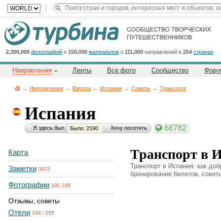
Title
Cейчас
на
сайте:
2,300,000
фотографий
и
150,000
материалов
о
111,000
направлений в
254
странах
Направления
Ленты
Все фото
Сообщество
Фору
→
Направления
→
Европа
→
Испания
→
Советы
→
Транспорт
Испания
Button
68782
Я здесь был
Хочу посетить
Было: 2190
Транспорт в 
Карта
Транспорт в Испания: как доб
Заметки
3472
бронирование билетов, советы
Фотографии
101 106
Отзывы, советы
Отели
244
/
255