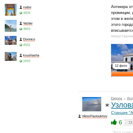
Антекера эт
rodov
провинции, 
4828
этом в желе
Vazlav
этого город
4803
вписывается
представля
Donnico
4552
ksushasha
1943
12 фото
Европа
→
Исп
Узлова
Станция "А
ViktorPastoukhov
6
13
Этот сове