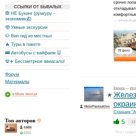
срочно попа
ССЫЛКИ ОТ БЫВАЛЫХ
откладывали
🙈 НЕ Букинг (румгуру -
комфортным
экономим💰)
— открытые 
🤓 Умные экскурсии
🐶 Вип-гид из местных
🔥 Туры в пакете
78 фото
🚌 Автобусы с вайфаем 🐷
💀✈️ Бессметрное авиасало!
Форум
Материалы
Европа
→
Исп
Желез
в Моих лентах
окраи
ViktorPastoukhov
Станция "А
Топ авторов
5
13
iralda
Этот сове
5261