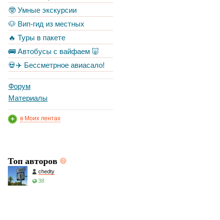
🤓 Умные экскурсии
🐶 Вип-гид из местных
🔥 Туры в пакете
🚌 Автобусы с вайфаем 🐷
💀✈️ Бессметрное авиасало!
Форум
Материалы
в Моих лентах
Топ авторов
chedty
38