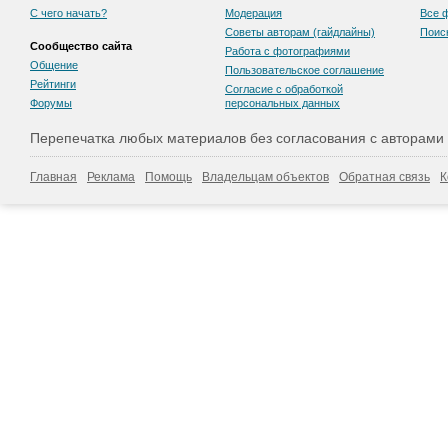
С чего начать?
Модерация
Все 
Советы авторам (гайдлайны)
Поис
Сообщество сайта
Работа с фотографиями
Общение
Пользовательскоe соглашение
Рейтинги
Согласие с обработкой
Форумы
персональных данных
Перепечатка любых материалов без согласования с авторами
Главная
Реклама
Помощь
Владельцам объектов
Обратная связь
К