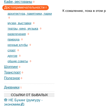
Кафе, рестораны
0
Достопримечательности
0
К сожалению, пока в этом р
архитектура, памятники, парки
0
музеи, выставки
0
театры, кино, музыка
0
развлечения
0
природа
0
ночные клубы
0
спорт
0
другое
0
общие советы
0
Шоппинг
0
Транспорт
0
Полезное
0
Дневники
1
ССЫЛКИ ОТ БЫВАЛЫХ
🙈 НЕ Букинг (румгуру -
экономим💰)