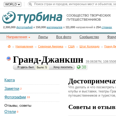
Title
Cейчас
на
сайте:
2,300,000
фотографий
и
150,000
материалов
о
111,000
направлений в
254
странах
Направления
Ленты
Все фото
Сообщество
Фору
→
Направления
→
Северная Америка
→
CША
→
Штат Колорадо
→
Гранд-Д
Гранд-Джанкшн
39.06387N, 108.55
Button
38
Я здесь был
Хочу посетить
Было: 5
Достопримеча
Карта
Что делать и что посмотреть
Заметки
2
клубы и выставки, театры Гра
путешественников и туристов,
Фотографии
33
Советы и отзыв
Отзывы, советы
Отели
0