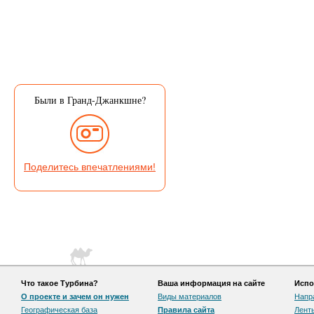
Были в Гранд-Джанкшне?
Поделитесь впечатлениями!
Что такое Турбина?
Ваша информация на сайте
Испо
О проекте и зачем он нужен
Виды материалов
Напр
Географическая база
Правила сайта
Лент