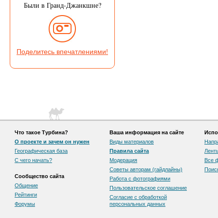
Были в Гранд-Джанкшне?
Поделитесь впечатлениями!
Что такое Турбина?
Ваша информация на сайте
Испо
О проекте и зачем он нужен
Виды материалов
Напр
Географическая база
Правила сайта
Лент
С чего начать?
Модерация
Все 
Советы авторам (гайдлайны)
Поис
Сообщество сайта
Работа с фотографиями
Общение
Пользовательскоe соглашение
Рейтинги
Согласие с обработкой
Форумы
персональных данных