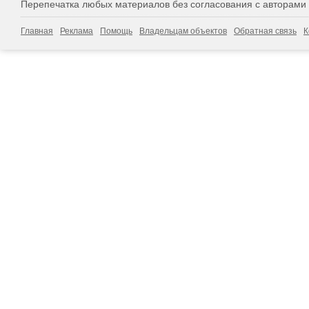
Перепечатка любых материалов без согласования с авторами
Главная
Реклама
Помощь
Владельцам объектов
Обратная связь
К