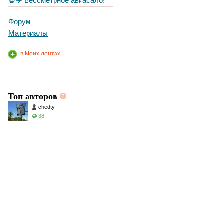
💀✈️ Бессметрное авиасало!
Форум
Материалы
в Моих лентах
Топ авторов
chedty
38