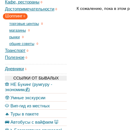
Кафе, рестораны
0
К сожалению, пока в этом р
Достопримечательности
0
Шоппинг
0
торговые центры
0
магазины
0
рынки
0
общие советы
0
Транспорт
0
Полезное
0
Дневники
1
ССЫЛКИ ОТ БЫВАЛЫХ
🙈 НЕ Букинг (румгуру -
экономим💰)
🤓 Умные экскурсии
🐶 Вип-гид из местных
🔥 Туры в пакете
🚌 Автобусы с вайфаем 🐷