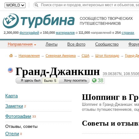
Title
Cейчас
на
сайте:
2,300,000
фотографий
и
150,000
материалов
о
111,000
направлений в
254
странах
Направления
Ленты
Все фото
Сообщество
Фору
→
Направления
→
Северная Америка
→
CША
→
Штат Колорадо
→
Гранд-Д
Гранд-Джанкшн
39.06387N, 108.55
Button
38
Я здесь был
Хочу посетить
Было: 5
Шоппинг в Г
Карта
Шоппинг в Гранд-Джанкшн: маг
Заметки
2
отзывы путешественников, оце
Фотографии
33
Советы и отзыв
Отзывы, советы
Отели
0