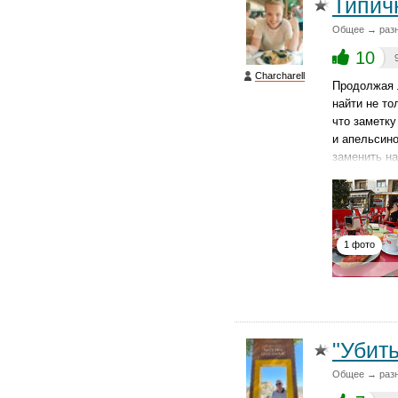
Типич
Общее → раз
10
Charcharell
Продолжая 
найти не то
что заметк
и апельсино
заменить на
1 фото
"Убить
Общее → раз