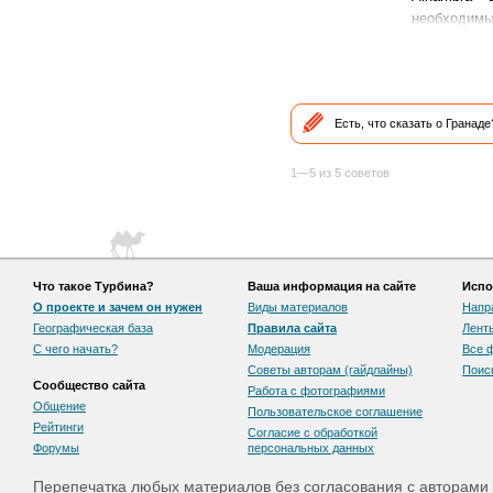
необходимые
Есть, что сказать о Гранад
1—5 из 5 советов
Что такое Турбина?
Ваша информация на сайте
Испо
О проекте и зачем он нужен
Виды материалов
Напр
Географическая база
Правила сайта
Лент
С чего начать?
Модерация
Все 
Советы авторам (гайдлайны)
Поис
Сообщество сайта
Работа с фотографиями
Общение
Пользовательскоe соглашение
Рейтинги
Согласие с обработкой
Форумы
персональных данных
Перепечатка любых материалов без согласования с авторами