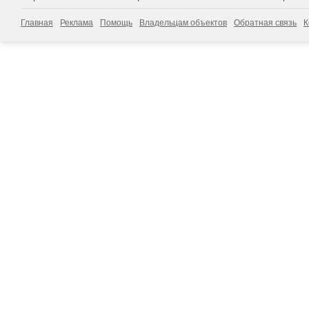
Главная
Реклама
Помощь
Владельцам объектов
Обратная связь
К