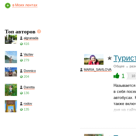
в Моих лентах
Топ авторов
algranada
416
Vazlav
Турис
279
Общее → раз
MARIA_SAVILOVA
Donnico
1
10
204
Называется 
Daretta
в себя посе
136
автобусах. 
также включ
rodov
135
дня на сайт