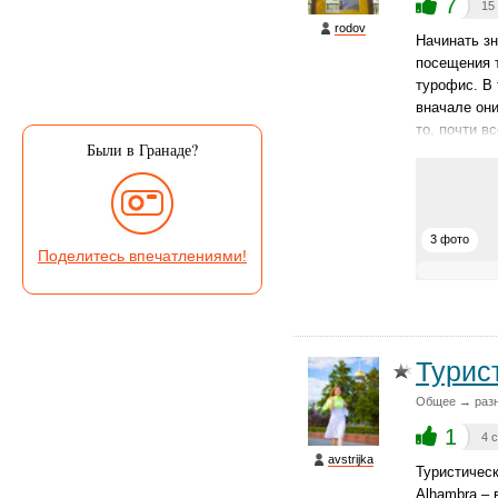
7
15
rodov
Начинать з
посещения т
турофис. В 
вначале они
то, почти в
Были в Гранаде?
3 фото
Поделитесь впечатлениями!
Турис
Общее → раз
1
4 
avstrijka
Туристическ
Alhambra – 