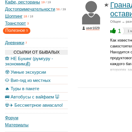
Кафе, рестораны
Грана
19
/
19
Достопримечательности
56
/
39
остав
Шоппинг
18
/
18
Общее → раз
Транспорт
3
user1029
Полезное
1
5
1 
Как известн
Дневники
7
самостоятел
ССЫЛКИ ОТ БЫВАЛЫХ
Находится о
продуктовог
🙈 НЕ Букинг (румгуру -
экономим💰)
каждого баг
второпях за
🤓 Умные экскурсии
🐶 Вип-гид из местных
🔥 Туры в пакете
🚌 Автобусы с вайфаем 🐷
💀✈️ Бессметрное авиасало!
Форум
Материалы