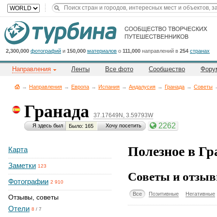
Title
Cейчас
на
сайте:
2,300,000
фотографий
и
150,000
материалов
о
111,000
направлений в
254
странах
Направления
Ленты
Все фото
Сообщество
Фору
→
Направления
→
Европа
→
Испания
→
Андалусия
→
Гранада
→
Советы
Гранада
37.17649N, 3.59793W
Button
2262
Я здесь был
Хочу посетить
Было: 165
Полезное в Гр
Карта
Заметки
123
Советы и отзыв
Фотографии
2 910
Все
Позитивные
Негативные
Отзывы, советы
Отели
8
/
7