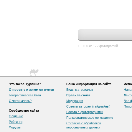
1—100 из 172 фотографий
Что такое Турбина?
Ваша информация на сайте
Испо
О проекте и зачем он нужен
Виды материалов
Напр
Географическая база
Правила сайта
Лент
С чего начать?
Модерация
Все 
Советы авторам (гайдлайны)
Поис
Сообщество сайта
Работа с фотографиями
Общение
Пользовательскоe соглашение
Рейтинги
Согласие с обработкой
Форумы
персональных данных