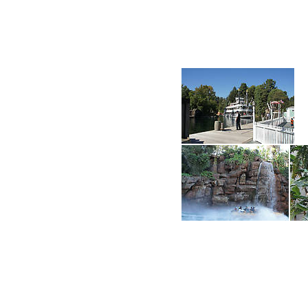
д
a
р
n
Ш
c
е
e
в
v
ч
n
у
a
к
ья
pi
ать
ks
el
ья
ать