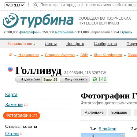
Title
Фото
Фото
Фото
Фото
Фото
Фото
Фото
Фото
Фото
Фото
Фото
Фото
Фото
Фото
Фото
Фото
Фото
Фото
Фото
Фото
Фото
Фото
Фото
Фото
Фото
Фото
Фото
Фото
Фото
Фото
Фото
Фото
Фото
Фото
Фото
Фото
Фото
Фото
Фото
Фото
Фото
Фото
Фото
Фото
Фото
Фото
Фото
Фото
Фото
Фото
Фото
Фото
Фото
Фото
Фото
Фото
Фото
Фото
Фото
Фото
Фото
Фото
Фото
Фото
Фото
Фото
Фото
Фото
Фото
Фото
Фото
Фото
Фото
Фото
Фото
Фото
Фото
Фото
Фото
Фото
Фото
Cейчас
понравилось:
понравилось:
понравилось:
понравилось:
понравилось:
понравилось:
понравилось:
понравилось:
понравилось:
понравилось:
понравилось:
понравилось:
понравилось:
понравилось:
понравилось:
понравилось:
понравилось:
понравилось:
понравилось:
понравилось:
понравилось:
понравилось:
понравилось:
понравилось:
понравилось:
понравилось:
понравилось:
понравилось:
понравилось:
понравилось:
понравилось:
понравилось:
понравилось:
понравилось:
понравилось:
понравилось:
понравилось:
понравилось:
понравилось:
понравилось:
понравилось:
понравилось:
понравилось:
понравилось:
понравилось:
понравилось:
понравилось:
понравилось:
понравилось:
понравилось:
понравилось:
понравилось:
понравилось:
понравилось:
понравилось:
понравилось:
понравилось:
понравилось:
понравилось:
понравилось:
понравилось:
понравилось:
понравилось:
понравилось:
понравилось:
понравилось:
понравилось:
понравилось:
понравилось:
понравилось:
понравилось:
понравилось:
понравилось:
понравилось:
понравилось:
понравилось:
понравилось:
понравилось:
понравилось:
понравилось:
понравилось:
на
сайте:
2,300,000
фотографий
и
150,000
материалов
о
111,000
направлений в
254
странах
Направления
Ленты
Все фото
Сообщество
Фору
→
Направления
→
Северная Америка
→
CША
→
Штат Калифорния
→
Голли
С
В
Е
А
Г
Г
И
В
А
И
Г
Ю
Г
Ю
Г
С
Е
Ю
С
С
Г
Г
Ю
Ю
а
А
Л
С
Л
Л
А
Ю
le
Л
Л
Л
Л
Л
С
А
С
Л
а
Л
Л
le
le
N
N
Л
N
N
О
le
le
le
le
le
le
Л
Л
le
le
le
le
le
le
le
le
le
le
le
le
le
le
le
-
-
-
-
-
в
л
р
н
а
а
н
л
н
н
а
л
а
л
а
е
л
л
е
е
а
а
л
л
н
н
и
в
и
и
н
л
m
и
а
а
а
и
в
н
е
и
н
и
и
m
m
a
a
и
a
a
л
m
m
m
m
m
m
а
а
m
m
m
m
m
m
m
m
m
m
m
m
m
m
m
T
T
T
T
T
Голливуд
е
а
ш
н
л
л
н
а
н
н
л
я
л
я
л
р
е
я
р
р
л
л
я
я
ф
н
з
е
з
з
н
я
al
з
р
р
р
з
е
н
р
з
ф
з
з
al
al
t
t
з
t
t
ь
al
al
al
al
al
al
р
р
al
al
al
al
al
al
al
al
al
al
al
al
al
al
al
a
a
a
a
a
т
д
о
а
и
и
а
д
а
а
и
и
и
и
и
г
н
и
г
г
и
и
и
и
и
а
а
т
а
а
а
и
а
и
и
и
а
т
а
г
а
и
а
а
a
a
а
a
a
г
и
и
ti
ti
ti
le
le
le
ti
ti
le
le
le
le
le
le
le
le
le
le
le
le
le
le
le
le
le
le
le
le
le
34.09834N, 118.32674W
Button
л
П
в
Ф
н
н
П
Ф
н
П
н
П
н
е
а
П
е
е
н
н
П
П
с
Ф
л
Ф
П
с
с
с
л
В
е
с
li
li
li
li
а
с
с
a
D
a
D
s
s
s
a
m
s
s
s
s
s
m
m
a
a
s
m
m
m
m
m
m
m
m
m
m
m
m
m
m
m
m
m
m
m
m
m
146
Я здесь был
Хочу посетить
а
о
М
и
а
а
о
и
а
а
а
а
а
й
а
й
й
а
а
а
а
а
и
а
и
а
а
а
а
а
и
й
а
a
a
a
a
а
а
Было: 29
n
e
n
e
N
n
n
n
n
al
n
n
n
n
n
al
al
n
n
n
l
al
al
al
al
al
al
al
al
al
al
al
al
al
al
al
al
al
al
al
al
al
н
п
а
л
п
л
ш
ш
Р
ш
Р
Р
ш
ш
л
н
л
ш
н
з
a
O
O
v
a
v
O
O
O
o
O
O
fr
e
e
e
a
e
L
l
l
e
J
e
fr
e
e
t
a
t
a
e
t
t
u
l
l
ья
ья
ья
ья
ья
ья
ья
ья
ья
ья
ья
ья
ья
ья
ья
ья
ья
ья
ья
ья
ья
ья
ья
ья
а
о
к
а
о
а
а
а
е
а
е
е
а
а
а
а
а
а
а
а
-
r
r
4
-
4
r
r
r
ri
r
r
a
z
z
z
-
z
a
a
a
z
a
z
a
z
z
u
-
u
-
z
u
u
li
a
a
Фотографии Г
ать
ать
ать
ать
ать
ать
ать
ать
ать
ать
ать
ать
ать
ать
ать
ать
ать
ать
ать
ать
ать
ать
ать
ать
в
с
т
в
т
д
д
д
т
т
н
Карта
Z
h
h
o
o
h
M
h
M
h
sf
M
h
h
M
M
n
h
Z
h
h
M
h
r
r
r
h
Z
q
h
n
h
h
li
li
h
li
li
k
r
r
ья
ья
ья
ья
ья
и
о
о
н
н
н
о
о
т
w
f
i
i
n
f
n
i
u
i
u
i
o
u
i
i
u
u
c
i
w
i
i
u
i
y
a
a
i
w
e
i
c
i
i
p
p
i
p
p
a
a
ья
ать
ать
ать
ать
ать
м
в
в
и
и
и
в
в
и
Фотографии достопримечатель
e
a
d
d
k
a
k
d
u
d
u
d
x
u
d
d
u
u
e
n
e
n
n
u
n
s
n
e
n
n
e
n
n
n
Заметки
ья
ья
ья
ья
ья
ья
ья
ья
10
ать
с
с
к
к
к
с
с
й
Z
k
E
e
e
a
k
a
e
m
e
m
e
m
e
e
m
m
v
k
Z
k
k
m
k
a
k
Z
k
v
k
k
k
ья
ья
ать
ать
ать
ать
ать
ать
ать
ать
к
к
и
и
и
к
к
с
e
e
R
a
a
e
a
i
a
i
a
i
a
a
i
i
n
a
e
a
a
i
a
2
a
e
a
n
a
a
a
Маленькие
Большие
ья
ья
ать
ать
Фотографии
172
а
а
н
н
н
а
а
к
t
l
C
l
a
t
7
t
a
ья
ья
ья
ья
ья
ья
ья
ья
ья
ья
ья
ья
ья
ья
ья
ья
ья
ья
ья
ья
ья
ья
ать
ать
я
я
я
я
а
H
S
S
S
ья
ья
ья
ья
ья
ья
ья
ья
ать
ать
ать
ать
ать
ать
ать
ать
ать
ать
ать
ать
ать
ать
ать
ать
ать
ать
ать
ать
ать
ать
Т
Т
А
я
Отзывы, советы
O
a
a
a
a
a
a
a
ать
ать
ать
ать
ать
ать
ать
ать
1-е
:
5 лайков
2-
а
а
л
V
bi
bi
n
n
n
bi
bi
vi
Отели
т
н
е
Л
Л
0
d
d
u
u
u
d
d
z
ья