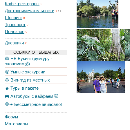
ь
я
С
к
а
а
le
n
n
k
k
k
n
n
a
Кафе, рестораны
0
ать
я
Г
а
в
с
р
р
m
t
a
a
a
a
n
ья
ья
ья
н
а
н
С
С
е
С
A
N
N
N
а
N
и
и
N
al
N
N
N
Достопримечательности
-
-
a
-
V
-
1
/
1
tij
ья
ья
ья
ья
ать
ать
ать
а
Е
л
ф
в
в
т
е
l
le
a
le
a
a
н
a
М
с
с
a
le
a
le
a
a
T
T
t
T
o
T
le
k
Шоппинг
ать
ать
ать
ать
0
л
и
и
е
е
л
р
e
m
t
m
t
t
д
t
а
а
а
t
m
t
m
t
t
O
a
a
a
a
v
a
m
a
е
н
с
т
т
а
г
k
al
a
al
a
a
р
a
р
a
al
a
al
a
a
m
ti
ti
3
ti
a
ti
L
L
al
Транспорт
0
ья
н
Т
а
а
л
л
н
е
s
li
li
li
Ш
li
и
li
li
li
li
it
a
a
5
a
n
a
le
le
a
a
le
le
ья
ать
Полезное
а
а
а
а
а
й
S
a
a
a
е
a
н
a
a
a
a
e
n
n
O
8
fr
n
m
n
m
m
r
r
m
m
0
ать
н
н
н
Ю
М
tr
в
а
N
a
a
r
1
a
a
Z
o
J
a
al
t
al
t
t
t
y
y
t
al
t
al
t
t
ья
я
Г
Г
а
а
л
а
u
le
le
ч
П
o
-
-
h
n
-
w
n
a
-
u
u
u
u
s
s
u
u
u
u
ья
ья
ья
ья
ья
Дневники
ать
2
а
а
я
к
n
m
m
у
р
ri
t
i
c
Z
Z
e
k
q
li
li
li
li
a
a
li
li
li
li
ья
ья
ья
ья
ать
ать
ать
ать
ать
л
л
и
с
i
al
al
к
и
sf
a
d
e
w
w
Z
e
e
p
p
p
p
2
2
p
p
p
p
ать
ать
ать
ать
ССЫЛКИ ОТ БЫВАЛЫХ
и
и
П
и
n
в
Л
o
t
e
v
e
e
e
y
n
le
le
pi
7
7
ья
ья
ья
ья
ья
ья
ья
ья
н
н
а
м
а
ю
🙈 НЕ Букинг (румгуру -
x
a
a
n
Z
Z
t
A
m
m
ks
ья
ья
ья
ья
ать
ать
ать
ать
ать
ать
ать
ать
а
а
ш
л
д
3
a
e
e
m
lc
al
al
el
экономим💰)
ья
ья
ья
ать
ать
ать
ать
Г
а
о
м
5
O
O
t
t
m
a
ья
ья
ья
ья
ать
ать
ать
а
А
в
и
🤓 Умные экскурсии
8
r
r
M
d
z
ья
ья
ать
ать
ать
ать
л
Т
Т
л
А
А
а
л
1
h
h
u
o
a
ать
ать
и
а
а
е
л
л
🐶 Вип-гид из местных
а
i
i
u
c
r
O
ья
н
н
н
к
е
е
d
d
m
e
pt
kf
ья
ать
а
я
я
с
к
le
к
🔥 Туры в пакете
e
e
i
nt
i
h
ать
le
а
а
с
le
m
с
O
t
t
a
a
m
ья
ья
ья
🚌 Автобусы с вайфаем 🐷
m
н
н
le
а
m
al
а
r
a
a
is
ья
ья
ать
ать
ать
al
ф
д
m
н
le
le
al
н
h
t
t
le
tk
ать
ать
💀✈️ Бессметрное авиасало!
и
р
al
д
m
m
д
i
le
a
a
le
m
a
с
Ш
р
al
al
р
d
m
3
3
le
m
al
1
а
е
Ш
Ш
e
al
5
5
m
le
le
al
6
ья
Форум
в
е
е
a
8
8
fr
al
m
m
ья
ья
ать
ья
ч
в
в
1
1
a
al
al
Материалы
ья
ья
ать
ать
ать
С
а
у
ч
ч
n
ья
ья
ья
ья
ать
ать