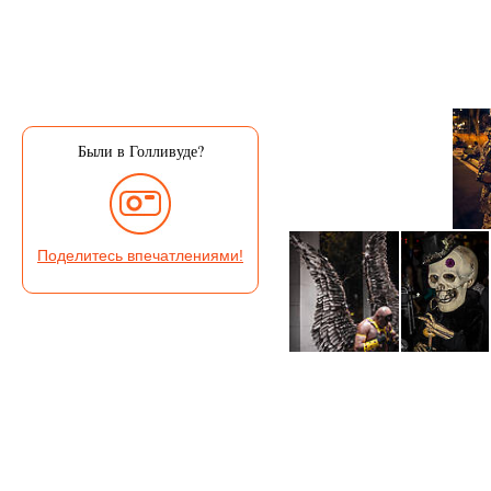
Были в Голливуде?
Поделитесь впечатлениями!