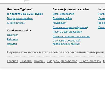
Что такое Турбина?
Ваша информация на сайте
Испо
О проекте и зачем он нужен
Виды материалов
Напр
Географическая база
Правила сайта
Лент
С чего начать?
Модерация
Все 
Советы авторам (гайдлайны)
Поис
Сообщество сайта
Работа с фотографиями
Общение
Пользовательскоe соглашение
Рейтинги
Согласие с обработкой
Форумы
персональных данных
Перепечатка любых материалов без согласования с авторами
Главная
Реклама
Помощь
Владельцам объектов
Обратная связь
К