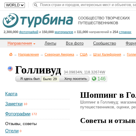
Title
Cейчас
на
сайте:
2,300,000
фотографий
и
150,000
материалов
о
111,000
направлений в
254
странах
Направления
Ленты
Все фото
Сообщество
Фору
→
Направления
→
Северная Америка
→
CША
→
Штат Калифорния
→
Голли
Голливуд
34.09834N, 118.32674W
Button
146
Я здесь был
Хочу посетить
Было: 29
Шоппинг в Го
Карта
Шоппинг в Голливуд: магазины
Заметки
10
путешественников, оценки, ре
Фотографии
172
Советы и отзыв
Отзывы, советы
Отели
0