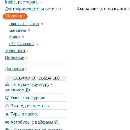
Кафе, рестораны
0
К сожалению, пока в этом р
Достопримечательности
1
/
1
Шоппинг
0
торговые центры
0
магазины
0
рынки
0
общие советы
0
Транспорт
0
Полезное
0
Дневники
2
ССЫЛКИ ОТ БЫВАЛЫХ
🙈 НЕ Букинг (румгуру -
экономим💰)
🤓 Умные экскурсии
🐶 Вип-гид из местных
🔥 Туры в пакете
🚌 Автобусы с вайфаем 🐷