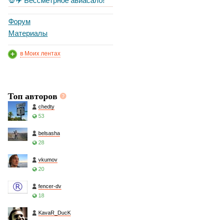
💀✈️ Бессметрное авиасало!
Форум
Материалы
в Моих лентах
Топ авторов
chedty
53
belsasha
28
vkumov
20
fencer-dv
18
KavaR_DucK