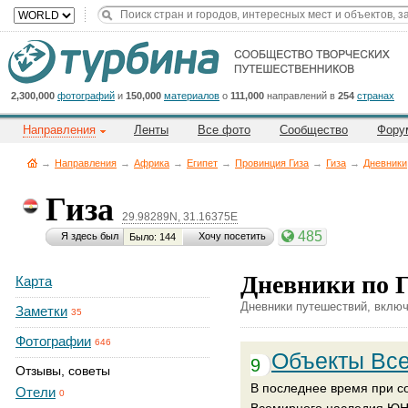
Title
Cейчас
на
сайте:
2,300,000
фотографий
и
150,000
материалов
о
111,000
направлений в
254
странах
Направления
Ленты
Все фото
Сообщество
Фору
→
Направления
→
Африка
→
Египет
→
Провинция Гиза
→
Гиза
→
Дневники
Гиза
29.98289N, 31.16375E
Button
485
Я здесь был
Хочу посетить
Было: 144
Дневники по Г
Карта
Дневники путешествий, включ
Заметки
35
Фотографии
646
Объекты Вс
9
Отзывы, советы
В последнее время при со
Отели
0