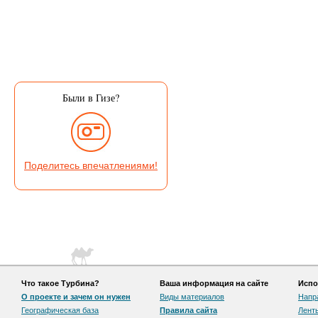
Были в Гизе?
Поделитесь впечатлениями!
Что такое Турбина?
Ваша информация на сайте
Испо
О проекте и зачем он нужен
Виды материалов
Напр
Географическая база
Правила сайта
Лент