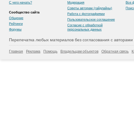
С чего начать?
Модерация
Все 
Советы авторам (гайдлайны)
Поис
Сообщество сайта
Работа с фотографиями
Общение
Пользовательскоe соглашение
Рейтинги
Согласие с обработкой
Форумы
персональных данных
Перепечатка любых материалов без согласования с авторами
Главная
Реклама
Помощь
Владельцам объектов
Обратная связь
К