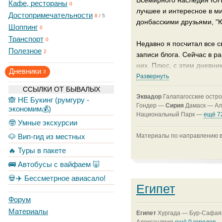
Всемирного наследия ЮНЕ
Кафе, рестораны
0
лучшее и интересное в ми
Достопримечательности
8
/
5
донбасскими друзьями, "
Шоппинг
0
Транспорт
0
Недавно я посчитал все 
Полезное
2
записи блога. Сейчас в р
них. Плюс, с этим дневн
Дневники
3
списка.
Развернуть
ССЫЛКИ ОТ БЫВАЛЫХ
Эквадор
Галапагосские остр
P.S. Если "Памятник ЮНЕС
🙈 НЕ Букинг (румгуру -
Гондер —
Сирия
Дамаск —
А
экономим💰)
просматривается два: Гал
Национальный Парк —
ещё 7
личные дневники объектов
🤓 Умные экскурсии
🐶 Вип-гид из местных
Материалы по направлению в
🔥 Туры в пакете
🚌 Автобусы с вайфаем 🐷
💀✈️ Бессметрное авиасало!
Египет
Форум
Материалы
Египет
Хургада —
Бур-Сафа