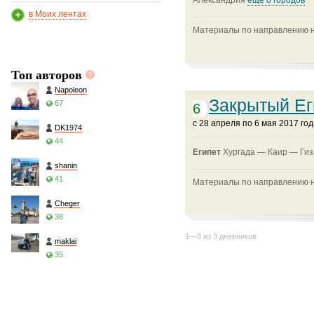
Александрия
ещё 0 городов
в Моих лентах
Материалы по направлению на
Топ авторов
Napoleon
Закрытый Ег
67
6
c 28 апреля по 6 мая 2017 го
DK1974
44
Египет
Хургада —
Каир —
Ги
shanin
41
Материалы по направлению на
Cheger
38
1—3 из 3 дневников
maklai
35