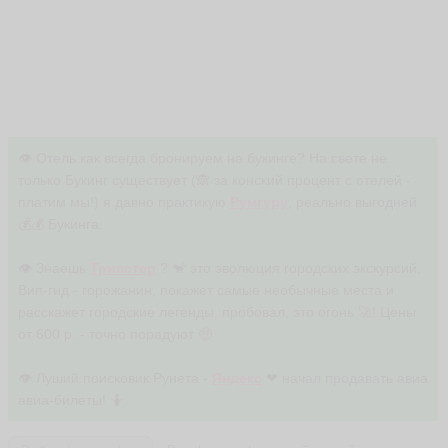
👁 Отель как всегда бронируем на букинге? На свете не
только Букинг существует (🙈 за конский процент с отелей -
платим мы!) я давно практикую
Румгуру
, реально выгодней
💰💰 Букинга.
👁 Знаешь
Трипстер
? 🐒 это эволюция городских экскурсий.
Вип-гид - горожанин, покажет самые необычные места и
расскажет городские легенды, пробовал, это огонь 🚀! Цены
от 600 р. - точно порадуют 🤑
👁 Луший поисковик Рунета -
Яндекс
❤ начал продавать авиа
авиа-билеты! 🤷