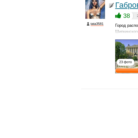
Габро
38
tata3581
Город распо
Шипкинского
23 фото