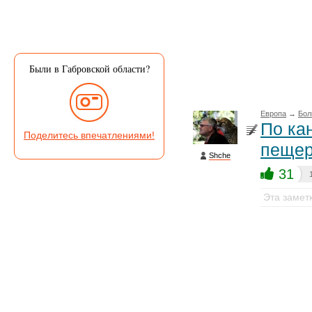
Были в Габровской области?
Европа
→
Бол
По ка
Поделитесь впечатлениями!
пещер
Shche
31
Эта замет
О пещере "
расположенн
24 фото