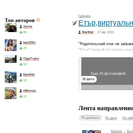
Габрово
Топ авторов
Етър,виртуальн
Shche
88
MariKler
|
17 авг 2011
tata3581
"Родительский очаг не забыв
29
"Етър"-первый по своему роду
OlgaTraize
18
Еще 20 фотографий
MariKler
30 фото
10
elflesnoy
10
Лента направлени
По рейтингу
По дате
По лай
Европа
→
Бол