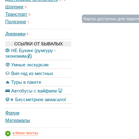
Шоппинг
0
Транспорт
0
Карты доступны для зарег
Полезное
1
Дневники
4
ССЫЛКИ ОТ БЫВАЛЫХ
🙈 НЕ Букинг (румгуру -
экономим💰)
🤓 Умные экскурсии
🐶 Вип-гид из местных
🔥 Туры в пакете
🚌 Автобусы с вайфаем 🐷
💀✈️ Бессметрное авиасало!
Форум
Материалы
в Моих лентах