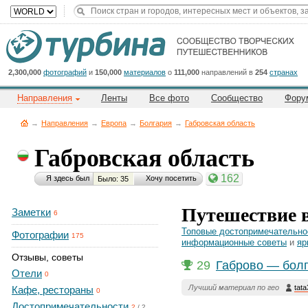
Title
Cейчас
на
сайте:
2,300,000
фотографий
и
150,000
материалов
о
111,000
направлений в
254
странах
Направления
Ленты
Все фото
Сообщество
Фору
→
Направления
→
Европа
→
Болгария
→
Габровская область
Габровская область
Button
162
Я здесь был
Хочу посетить
Было: 35
Путешествие в
Заметки
6
Топовые достопримечательно
Фотографии
175
информационные советы
и
яр
Отзывы, советы
29
Габрово — болг
Отели
0
Лучший материал по гео
tat
Кафе, рестораны
0
Достопримечательности
2
/
2