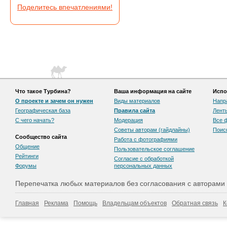
Поделитесь впечатлениями!
Что такое Турбина?
Ваша информация на сайте
Испо
О проекте и зачем он нужен
Виды материалов
Напр
Географическая база
Правила сайта
Лент
С чего начать?
Модерация
Все 
Советы авторам (гайдлайны)
Поис
Сообщество сайта
Работа с фотографиями
Общение
Пользовательскоe соглашение
Рейтинги
Согласие с обработкой
Форумы
персональных данных
Перепечатка любых материалов без согласования с авторами
Главная
Реклама
Помощь
Владельцам объектов
Обратная связь
К