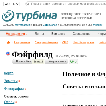
Title
Cейчас
на
сайте:
2,300,000
фотографий
и
150,000
материалов
о
111,000
направлений в
254
странах
Направления
Ленты
Все фото
Сообщество
Фору
→
Направления
→
Северная Америка
→
CША
→
Штат Калифорния
→
Фэйр
Фэйрфилд
38.25443N, 122.04161W
Button
6
Я здесь был
Хочу посетить
Было: 2
Полезное в Ф
Карта
Заметки
0
Советы и отзыв
Фотографии
0
Отзывы, советы
Отели
0
К сожалению, пока в этом р