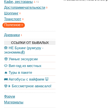
Кафе, рестораны
1
/
1
Достопримечательности
0
Шоппинг
0
Транспорт
0
Полезное
0
Дневники
1
ССЫЛКИ ОТ БЫВАЛЫХ
🙈 НЕ Букинг (румгуру -
экономим💰)
🤓 Умные экскурсии
🐶 Вип-гид из местных
🔥 Туры в пакете
🚌 Автобусы с вайфаем 🐷
💀✈️ Бессметрное авиасало!
Форум
Материалы