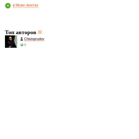
в Моих лентах
Топ авторов
Chistoprudov
6