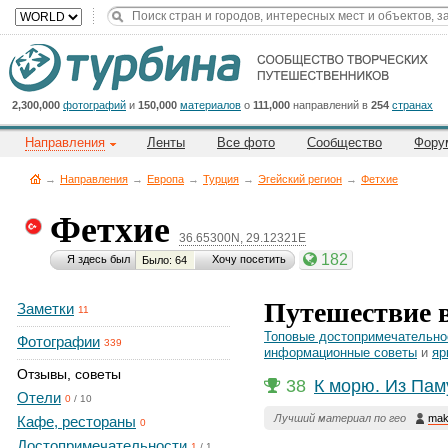
Title
Cейчас
на
сайте:
2,300,000
фотографий
и
150,000
материалов
о
111,000
направлений в
254
странах
Направления
Ленты
Все фото
Сообщество
Фору
→
Направления
→
Европа
→
Турция
→
Эгейский регион
→
Фетхие
Фетхие
36.65300N, 29.12321E
Button
182
Я здесь был
Хочу посетить
Было: 64
Путешествие 
Заметки
11
Топовые достопримечательно
Фотографии
339
информационные советы
и
яр
Отзывы, советы
38
К морю. Из Пам
Отели
0
/
10
Лучший материал по гео
mak
Кафе, рестораны
0
Достопримечательности
1
/
1