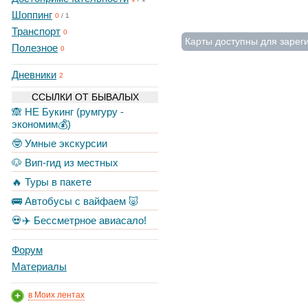
Шоппинг
0
/
1
Транспорт
0
Карты доступны для зарег
Полезное
0
Дневники
2
ССЫЛКИ ОТ БЫВАЛЫХ
🙈 НЕ Букинг (румгуру -
экономим💰)
🤓 Умные экскурсии
🐶 Вип-гид из местных
🔥 Туры в пакете
🚌 Автобусы с вайфаем 🐷
💀✈️ Бессметрное авиасало!
Форум
Материалы
в Моих лентах