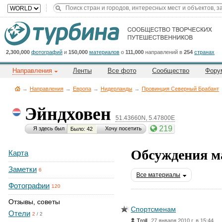
Title
Cейчас
на
сайте:
2,300,000
фотографий
и
150,000
материалов
о
111,000
направлений в
254
странах
Направления
Ленты
Все фото
Сообщество
Фору
→
Направления
→
Европа
→
Нидерланды
→
Провинция Северный Брабант
Эйндховен
51.43660N, 5.47800E
Button
219
Я здесь был
Хочу посетить
Было: 42
Обсуждения м
Карта
Заметки
6
Все материалы
Фотографии
120
Отзывы, советы
Спортсменам
Отели
2
/
2
,
Troll
27 января 2010 г. в 15:44