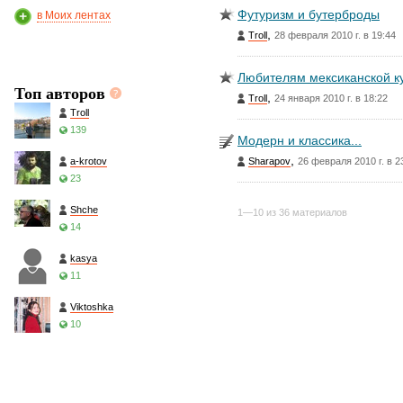
Футуризм и бутерброды
в Моих лентах
,
Troll
28 февраля 2010 г. в 19:44
Любителям мексиканской к
Топ авторов
,
Troll
24 января 2010 г. в 18:22
Troll
139
Модерн и классика...
,
a-krotov
Sharapov
26 февраля 2010 г. в 2
23
Shche
1—10 из 36 материалов
14
kasya
11
Viktoshka
10