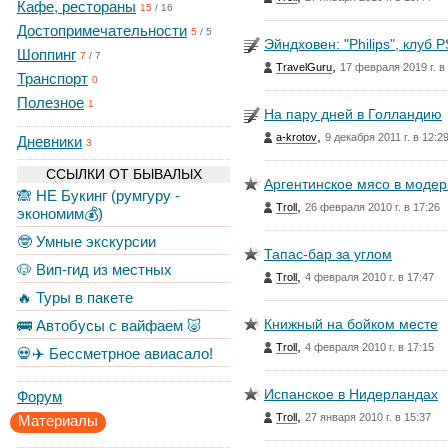
Кафе, рестораны
15
/
16
Достопримечательности
5
/
5
Эйндховен: "Philips", клуб 
Шоппинг
7
/
7
,
TravelGuru
17 февраля 2019 г. в
Транспорт
0
Полезное
1
На пару дней в Голландию
,
a-krotov
9 декабря 2011 г. в 12:2
Дневники
3
ССЫЛКИ ОТ БЫВАЛЫХ
Аргентинское мясо в моде
🙈 НЕ Букинг (румгуру -
,
Troll
26 февраля 2010 г. в 17:26
экономим💰)
🤓 Умные экскурсии
Тапас-бар за углом
🐶 Вип-гид из местных
,
Troll
4 февраля 2010 г. в 17:47
🔥 Туры в пакете
Книжный на бойком месте
🚌 Автобусы с вайфаем 🐷
,
Troll
4 февраля 2010 г. в 17:15
💀✈️ Бессметрное авиасало!
Испанское в Нидерландах
Форум
,
Troll
27 января 2010 г. в 15:37
Материалы