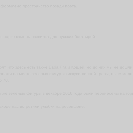
оформлено пространство позади поэта.
 в парке камень-развилка для русских богатырей.
рят, что здесь есть также Баба Яга и Кощей, но до них мы не дошли
онажи на месте зеленых фигур из искусственной травы, ныне модн
о 70.
 же зеленые фигуры в декабре 2018 года были перенесены на гор
входе нас встретили улыбки на ресепшене.