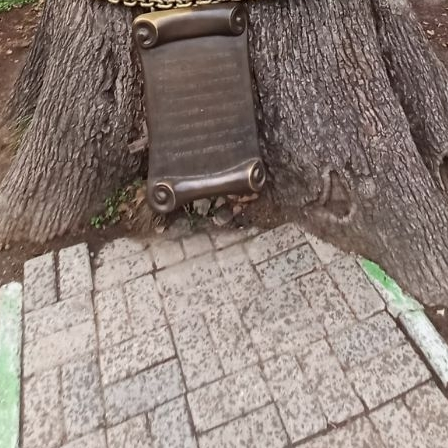
ли мы в развлекательный центр "Галактика" в ходе обзорной автоб
ны, коих собственно насчитывается три: Роза Хутор, Красная Поля
валась Горки Город, и Газпром.
ром располагается между Красной Поляной и Роза Хутором и на это
хали мы сюда в дождь, что ж Вы хотите — на дворе стоял декабрь 
ому окрестным местам вокруг центра не хватало шарма.
валый по своим масштабам и формату комплекс расположен в жив
уровнем моря.
адь комплекса – около 50 тысяч кв.м.