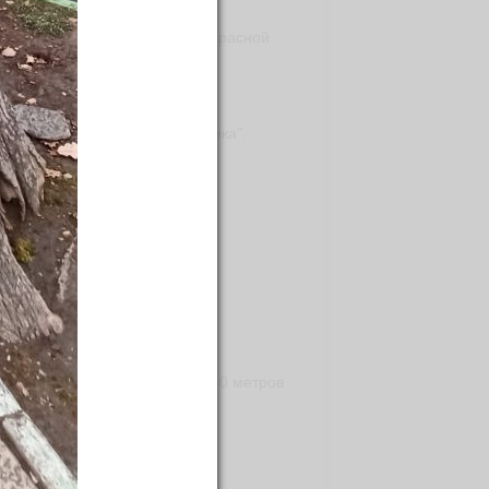
усной экскурсии по курортам Красной
на, которая некоторое время
м курорте находится "Галактика".
месяц 2022 года.
описной долине на высоте 540 метров