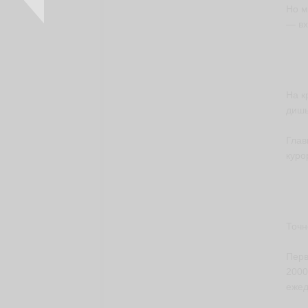
Но м
— вх
На к
дишь
Глав
куро
Точн
Перв
2000
ежед