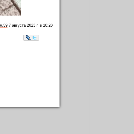
au59
7 августа 2023 г. в 18:28
морья" с уютными скамейками.
LiveJournal
Twitter
 цепи кругом.