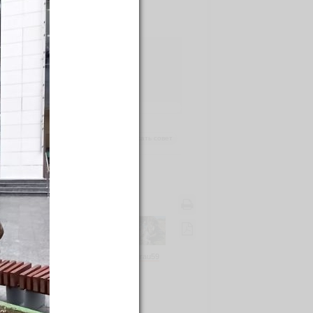
написать совет
ругое
grau59