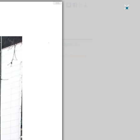
...
Вход
и
регистрация
Написать
амятники, парки
→
Развлекательный центр "Галактика" /
/ Galaktika
чипсинская, 12