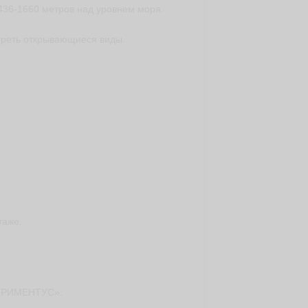
1436-1660 метров над уровнем моря.
треть открывающиеся виды.
таже.
ПИРИМЕНТУС».