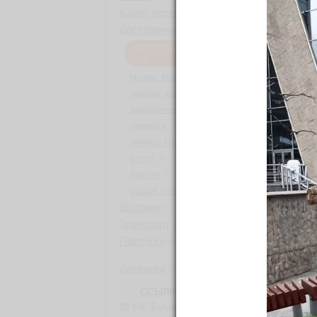
Кафе, рестораны
0
Фо
Достопримечательности
5
/
6
архитектура, памятники, парки
2
/
2
музеи, выставки
3
/
4
24 
театры, кино, музыка
0
развлечения
0
природа
0
в
ночные клубы
0
спорт
0
Со
другое
2
/
2
общие советы
0
Шоппинг
0
Транспорт
0
Полезное
0
Дневники
0
ССЫЛКИ ОТ БЫВАЛЫХ
🙈 НЕ Букинг (румгуру -