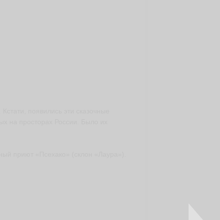
. Кстати, появились эти сказочные
ых на просторах России. Было их
ный приют «Псехако» (склон «Лаура»).