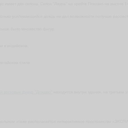
рт имеет два склона. Склон "Лаура" на хребте Псехако на высоте 
только усиливающийся дождь не дал возможности получше рассмо
рыше было множество фигур
 ли в индийском,
 китайском стиле.
й восковых фигур "Дежавю"
находится внутри здания, на третьем э
кольном этаже располагается интерактивное пространство «ЭКС