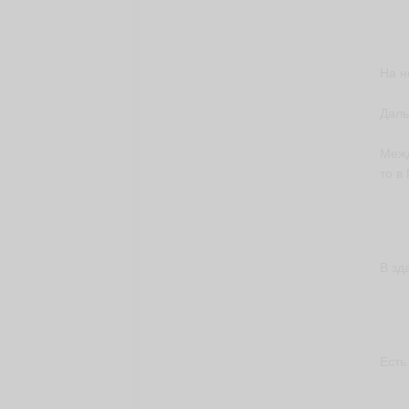
На н
Даль
Межд
то в
В зд
Есть