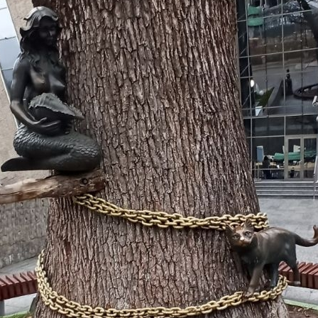
тографии
Карта
фото
ики-код
веты и отзывы путешественников (1)
Вид на горы в пелене дождя
Достопримечательности → архитектура, памятники, парки, музеи, выставки, д
11
7 августа 2023 года
|
|
|
|
23
|
611
7 (3)
GPS