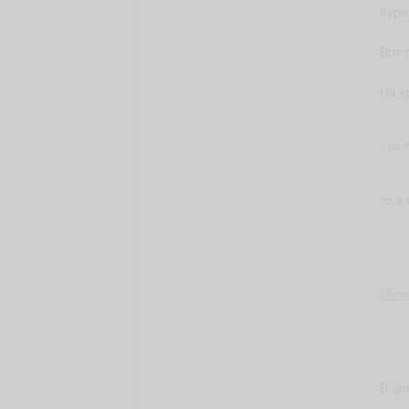
Куро
Вот 
На к
, то
то в
Музе
В цо