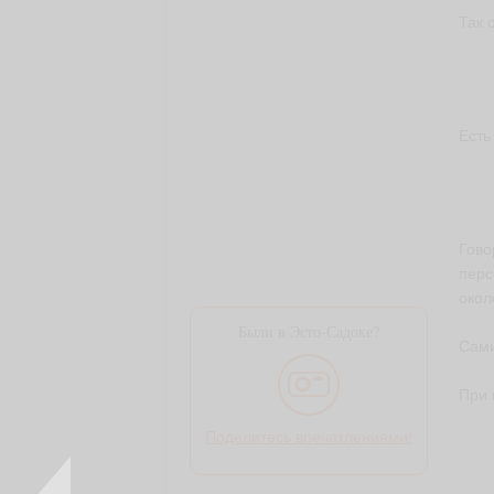
Так 
Есть
Гово
перс
окол
Были в Эсто-Садоке?
Сами
При 
Поделитесь впечатлениями!