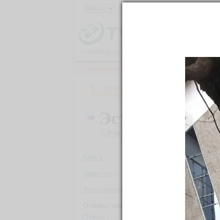
2,300,000
фотографий
и
150,000
материалов
о
111,000
Направления
Ленты
Все фото
→
Направления
→
Европа
→
Россия
→
Красно
Galaktika Entertainment Center
→
Вид на горы в пел
Эсто-Садок
43.6757
Я здесь был
Хочу посетить
Было: 19
Ра
Карта
En
Заметки
1
архит
Фотографии
52
Отзывы, советы
GPS
https
Отели
1
/
1