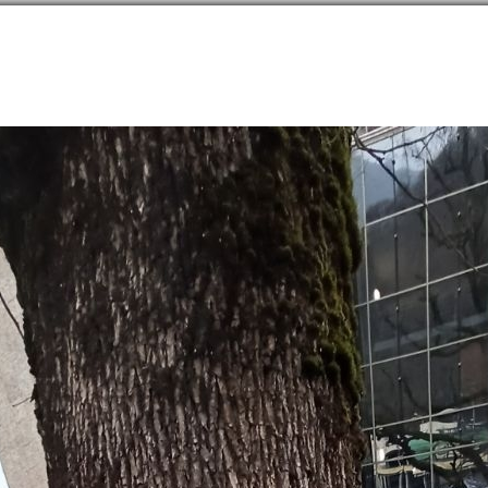
направлений в
254
странах
Сообщество
Форумы
Наши туры
Забронируй
дарский край
→
Эсто-Садок
→
Советы
→
Достопримечательности
→
архитектура, п
ене дождя
8N, 40.26699E
92
звлекательный центр "Галактика" 
tertainment Center
23
ектура, памятники, парки, музеи, выставки, другое
Россия
,
Россия, Краснодарский край, Красная Поляна, курорт Газпром, ул. А
://polyanaski.ru/galaxy/about/?ysclid=ll10zil5iu75130131