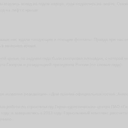
ы мчались вслед на гидом наверх, куда поднялись на лифте. Оказ
од на лифт с крыши.
рыше нес ждали танцующие и поющие фонтаны. Правда при нас он
 в вечернее время.
ной целью по задумке гида была смотровая площадка, с которой 
рта Газпром и резиденцией президента России (по словам гида).
ое название резиденции- «Дом приема официальных гостей „Ачипс
ые работы по строительству Горно-туристического центра ПАО «Га
 году, а завершились в 2013 году. Горнолыжный комплекс рассчитан
невно.