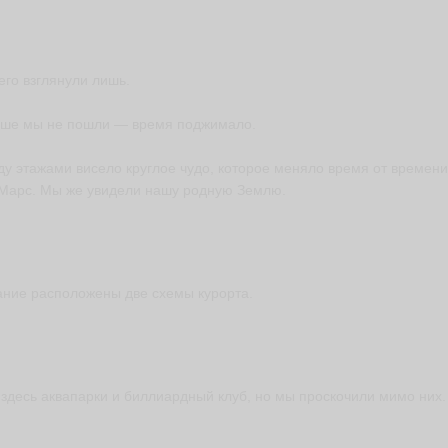
его взглянули лишь.
ше мы не пошли — время поджимало.
у этажами висело круглое чудо, которое меняло время от времени
 Марс. Мы же увидели нашу родную Землю.
ание расположены две схемы курорта.
 здесь аквапарки и биллиардный клуб, но мы проскочили мимо них.