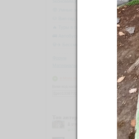
экономим💰)
🤓 Умные экскурсии
Попа
Поля
🐶 Вип-гид из местных
назы
🔥 Туры в пакете
🚌 Автобусы с вайфаем 🐷
Газп
💀✈️ Бессметрное авиасало!
Прие
Форум
Материалы
Поэт
в Моих лентах
Вики-код направления:
Небы
Топ авторов
над 
grau59
Площ
82