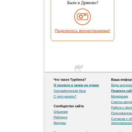
Были в Дряново?
Поделитесь впечатлениями!
Что такое Турбина?
Ваша информ
О проекте и зачем он нужен
Виды матери
Географическая база
Правила сай
С чего начать?
Модерация
Советы автор
Сообщество сайта
Работа с фо
Общение
Пользователь
Рейтинги
Согласие с о
Форумы
персональны