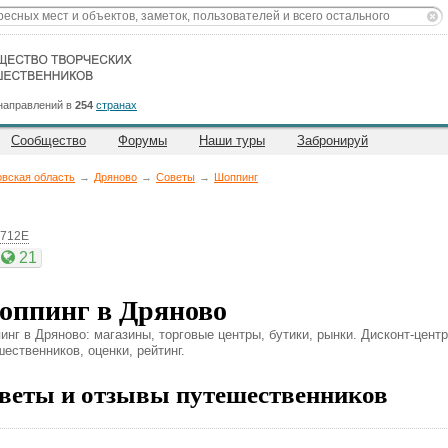
направлений в
254
странах
Сообщество
Форумы
Наши туры
Забронируй
овская область
→
Дряново
→
Советы
→
Шоппинг
7712E
21
ппинг в Дряново
инг в Дряново: магазины, торговые центры, бутики, рынки. Дисконт-цент
ественников, оценки, рейтинг.
веты и отзывы путешественников