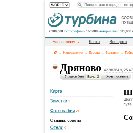
2,300,000
фотографий
и
150,000
материалов
о
111,000
Направления
Ленты
Все фото
→
Направления
→
Европа
→
Болгария
→
Габр
Дряново
42.98364N, 25.4
Я здесь был
Хочу посетить
Было: 3
Шо
Карта
Шопп
Заметки
1
путеш
Фотографии
21
Со
Отзывы, советы
Отели
0