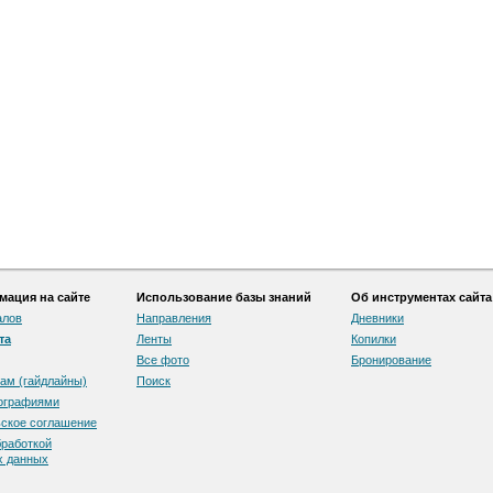
ация на сайте
Использование базы знаний
Об инструментах сайта
алов
Направления
Дневники
та
Ленты
Копилки
Все фото
Бронирование
ам (гайдлайны)
Поиск
тографиями
скоe соглашение
бработкой
х данных