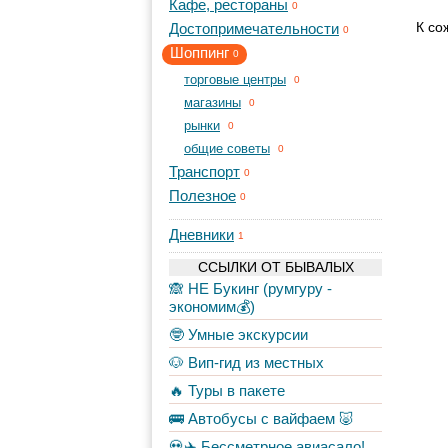
Кафе, рестораны
0
К со
Достопримечательности
0
Шоппинг
0
торговые центры
0
магазины
0
рынки
0
общие советы
0
Транспорт
0
Полезное
0
Дневники
1
ССЫЛКИ ОТ БЫВАЛЫХ
🙈 НЕ Букинг (румгуру -
экономим💰)
🤓 Умные экскурсии
🐶 Вип-гид из местных
🔥 Туры в пакете
🚌 Автобусы с вайфаем 🐷
💀✈️ Бессметрное авиасало!