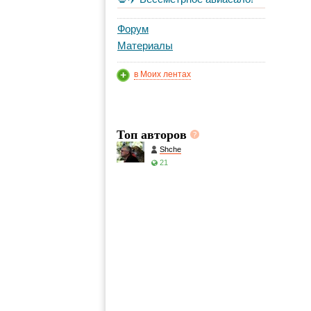
Форум
Материалы
в Моих лентах
Топ авторов
Shche
21