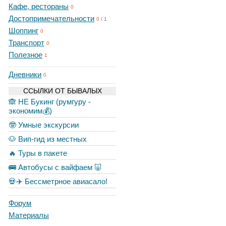
Кафе, рестораны
0
Достопримечательности
0
/
1
Шоппинг
0
Транспорт
0
Полезное
1
Дневники
0
ССЫЛКИ ОТ БЫВАЛЫХ
🙈 НЕ Букинг (румгуру -
экономим💰)
🤓 Умные экскурсии
🐶 Вип-гид из местных
🔥 Туры в пакете
🚌 Автобусы с вайфаем 🐷
💀✈️ Бессметрное авиасало!
Форум
Материалы