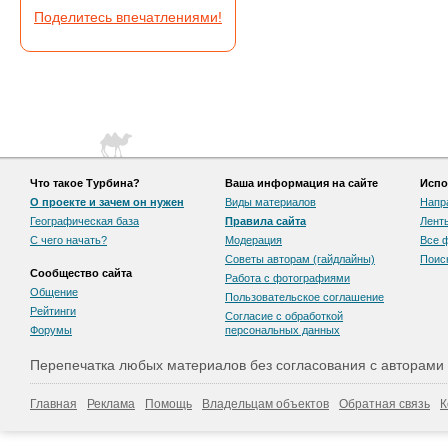
Поделитесь впечатлениями!
Что такое Турбина?
Ваша информация на сайте
Испо
О проекте и зачем он нужен
Виды материалов
Напр
Географическая база
Правила сайта
Лент
С чего начать?
Модерация
Все 
Советы авторам (гайдлайны)
Поис
Сообщество сайта
Работа с фотографиями
Общение
Пользовательскоe соглашение
Рейтинги
Согласие с обработкой
Форумы
персональных данных
Перепечатка любых материалов без согласования с авторами
Главная
Реклама
Помощь
Владельцам объектов
Обратная связь
К