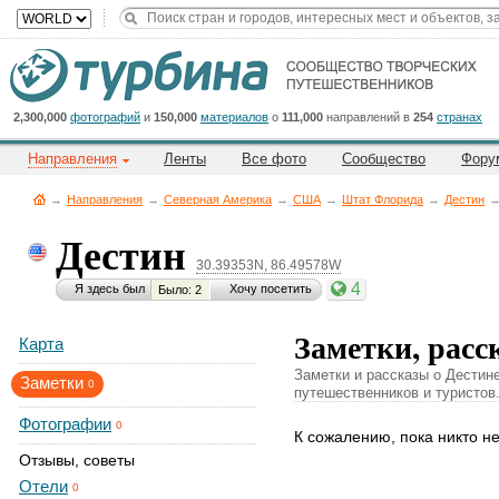
Title
Cейчас
на
сайте:
2,300,000
фотографий
и
150,000
материалов
о
111,000
направлений в
254
странах
Направления
Ленты
Все фото
Сообщество
Фору
→
Направления
→
Северная Америка
→
CША
→
Штат Флорида
→
Дестин
Дестин
30.39353N, 86.49578W
Button
4
Я здесь был
Хочу посетить
Было: 2
Заметки, расс
Карта
Заметки и рассказы о Дестин
Заметки
0
путешественников и туристов
Фотографии
0
К сожалению, пока никто н
Отзывы, советы
Отели
0