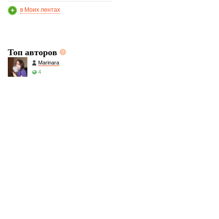
в Моих лентах
Топ авторов
Marinara
4