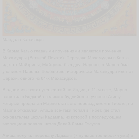
Мандала Калачакры
В Карма Кагью главными поучениями являются поучения
Махамудры (Великой Печати). Передача Махамудры в Кагью
идет от Майтрипы, Майтрипа был друг Наропы, а Марпа был
учеником Наропы. Вообще же, исторически Махамудра идет от
Сарахи, одного из 84-х Махасидхов.
В одном из своих путешествий по Индии, в 11-м веке, Марпа
встретил в Бодхгайа великого буддийского ученого Атишу,
который предлагал Марпе стать его переводчиком в Тибете, но
Марпа отказался. Атиша все-таки попал в Тибет, где стал
основателем школы Кадампа, из которой в последующем
эволюционировала школа Далай-Ламы Гелугпа.
Атиша получил передачу Ладжонг (7 пунктов тренировки ума) в