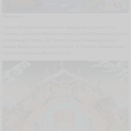
Миларепа
Ученик Миларепы Гампопа был предсказан в Сутрах. И от
Гампопы, великого тибетского ученого, пошла Махамудра Сутры
и Махамудра Тантры. До Гампопы линия Махамудры была
линией Ваджраяны (Алмазного пути), а Гампопа добавил в нее
поучений Махаяны (Великого пути).