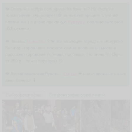
👁 Отель как всегда бронируем на букинге? На свете не
только Букинг существует (🙈 за конский процент с отелей -
платим мы!) я давно практикую
Румгуру
, реально выгодней
💰💰 Букинга.
👁 Знаешь
Трипстер
? 🐒 это эволюция городских экскурсий.
Вип-гид - горожанин, покажет самые необычные места и
расскажет городские легенды, пробовал, это огонь 🚀! Цены
от 600 р. - точно порадуют 🤑
👁 Луший поисковик Рунета -
Яндекс
❤ начал продавать авиа
авиа-билеты! 🤷
Выбор фотографии
Все фотографии одной лентой