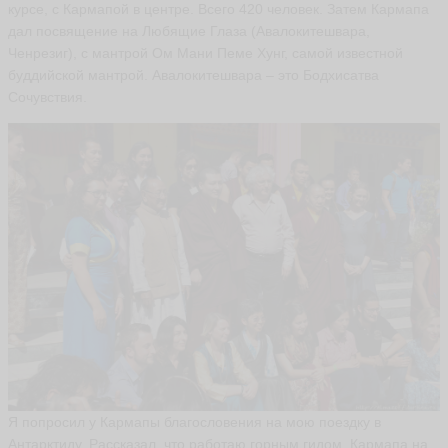
курсе, с Кармапой в центре. Всего 420 человек. Затем Кармапа
дал посвящение на Любящие Глаза (Авалокитешвара,
Ченрезиг), с мантрой Ом Мани Пеме Хунг, самой известной
буддийской мантрой. Авалокитешвара – это Бодхисатва
Сочувствия.
Я попросил у Кармапы благословения на мою поездку в
Антарктиду. Рассказал, что работаю горным гидом. Кармапа на