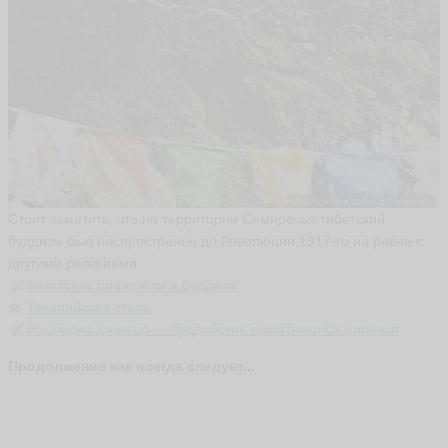
Стоит заметить, что на территории Семиречья тибетский
буддизм был распространен до Революции 1917-го на равне с
другими религиями.
Казахские
правители и буддизм
Текелийская
стела
Наследие
джунгар — буддийские памятники Семиречья
Продолжение как всегда следует...