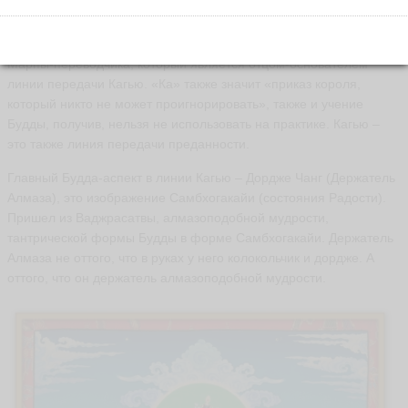
Ка – сущностные наставления, передающиеся от
реализованного мастера его ученику. Гью – линия передачи
учений. Па – практик. Слово «кагьюпа» появилось во времена
Марпы-переводчика, который является отцом-основателем
линии передачи Кагью. «Ка» также значит «приказ короля,
который никто не может проигнорировать», также и учение
Будды, получив, нельзя не использовать на практике. Кагью –
это также линия передачи преданности.
Главный Будда-аспект в линии Кагью – Дордже Чанг (Держатель
Алмаза), это изображение Самбхогакайи (состояния Радости).
Пришел из Ваджрасатвы, алмазоподобной мудрости,
тантрической формы Будды в форме Самбхогакайи. Держатель
Алмаза не оттого, что в руках у него колокольчик и дордже. А
оттого, что он держатель алмазоподобной мудрости.