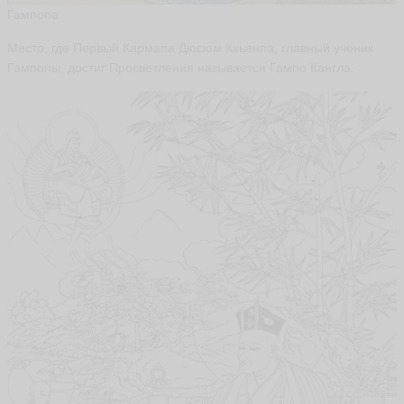
Гампопа
Место, где Первый Кармапа Дюсюм Кхьенпа, главный ученик
Гампопы, достиг Просветления называется Гампо Кангла.