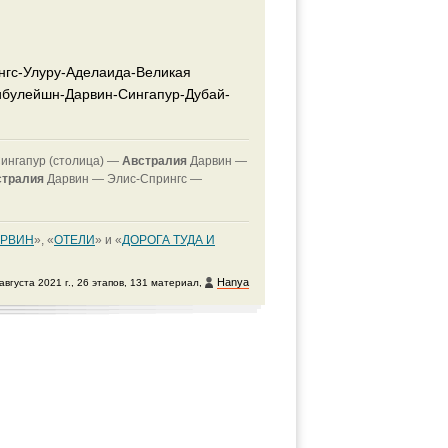
нгс-Улуру-Аделаида-Великая
булейшн-Дарвин-Сингапур-Дубай-
ингапур (столица) —
Австралия
Дарвин —
стралия
Дарвин —
Элис-Спрингс —
АРВИН
», «
ОТЕЛИ
» и «
ДОРОГА ТУДА И
Hanya
августа 2021 г., 26 этапов, 131 материал,