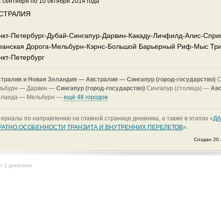
2 сентября по 10 октября 2014 года
СТРАЛИЯ
нкт-Петербург-Дубай-Сингапур-Дарвин-Какаду-Личфилд-Алис-Спри
еанская Дорога-Мельбурн-Кэрнс-Большой Барьерный Риф-Мыс Три
нкт-Петербург
тралия и Новая Зеландия —
Австралия —
Сингапур (город-государство)
С
льбурн —
Дарвин —
Сингапур (город-государство)
Сингапур (столица) —
Ав
елаида —
Мельбурн —
ещё 48 городов
ериалы по направлению на главной странице дневника, а также в этапах «
Д
РАТНО.ОСОБЕННОСТИ ТРАНЗИТА И ВНУТРЕННИХ ПЕРЕЛЕТОВ
».
Создан 20 
з 1 дневника