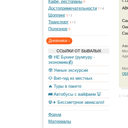
c 1
Кафе, рестораны
0
Достопримечательности
АВ
7
/
4
Шоппинг
1
/
1
Са
Транспорт
1
/
1
Ок
Полезное
0
Са
Дневники
1
Авс
ССЫЛКИ ОТ БЫВАЛЫХ
Ме
Ад
🙈 НЕ Букинг (румгуру -
экономим💰)
Мат
🤓 Умные экскурсии
ОБ
🐶 Вип-гид из местных
🔥 Туры в пакете
🚌 Автобусы с вайфаем 🐷
1—1 и
💀✈️ Бессметрное авиасало!
Форум
Материалы