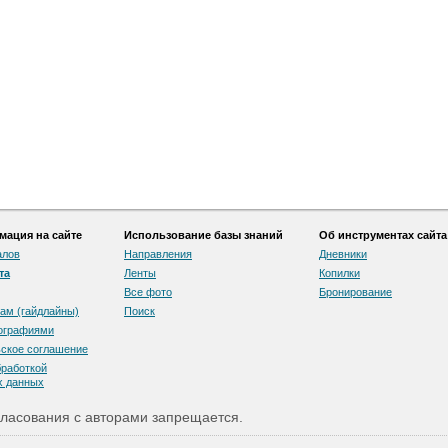
ация на сайте
Использование базы знаний
Об инструментах сайта
алов
Направления
Дневники
та
Ленты
Копилки
Все фото
Бронирование
ам (гайдлайны)
Поиск
тографиями
скоe соглашение
бработкой
х данных
ласования с авторами запрещается.