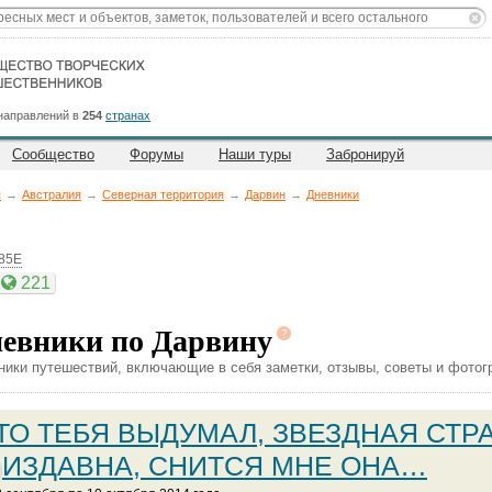
направлений в
254
странах
Сообщество
Форумы
Наши туры
Забронируй
я
→
Австралия
→
Северная территория
→
Дарвин
→
Дневники
185E
221
евники по Дарвину
ники путешествий, включающие в себя заметки, отзывы, советы и фотог
ТО ТЕБЯ ВЫДУМАЛ, ЗВЕЗДНАЯ СТР
ИЗДАВНА, СНИТСЯ МНЕ ОНА…