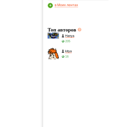
в Моих лентах
Топ авторов
Hanya
205
kitya
16