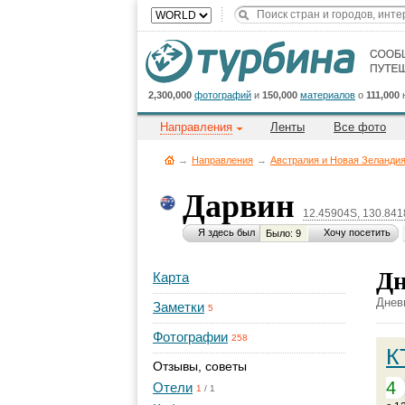
2,300,000
фотографий
и
150,000
материалов
о
111,000
Направления
Ленты
Все фото
→
Направления
→
Австралия и Новая Зеланди
Дарвин
12.45904S, 130.84
Я здесь был
Хочу посетить
Было: 9
Дн
Карта
Днев
Заметки
5
Фотографии
258
К
Отзывы, советы
4
Отели
1
/
1