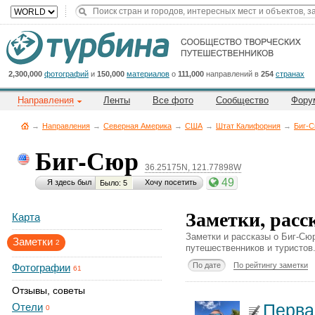
Title
Cейчас
на
сайте:
2,300,000
фотографий
и
150,000
материалов
о
111,000
направлений в
254
странах
Направления
Ленты
Все фото
Сообщество
Фору
→
Направления
→
Северная Америка
→
CША
→
Штат Калифорния
→
Биг-
Биг-Сюр
36.25175N, 121.77898W
Button
49
Я здесь был
Хочу посетить
Было: 5
Заметки, расс
Карта
Заметки и рассказы о Биг-Сю
Заметки
2
путешественников и туристов
По дате
По рейтингу заметки
Фотографии
61
Отзывы, советы
Перва
Отели
0