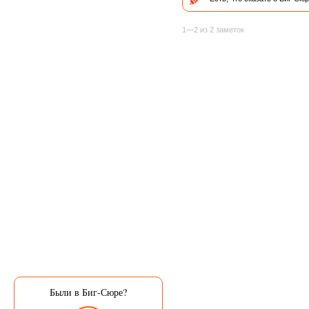
1—2 из 2 заметок
Были в Биг-Сюре?