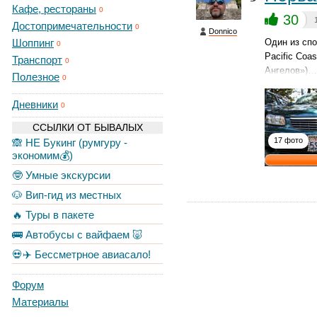
Кафе, рестораны
0
30
Достопримечательности
0
Donnico
Шоппинг
Один из спо
0
Pacific Coa
Транспорт
0
Ангелов»)…
Полезное
0
Дневники
0
ССЫЛКИ ОТ БЫВАЛЫХ
17 фото
🙈 НЕ Букинг (румгуру -
экономим💰)
🤓 Умные экскурсии
🐶 Вип-гид из местных
🔥 Туры в пакете
🚌 Автобусы с вайфаем 🐷
💀✈️ Бессметрное авиасало!
Форум
Материалы