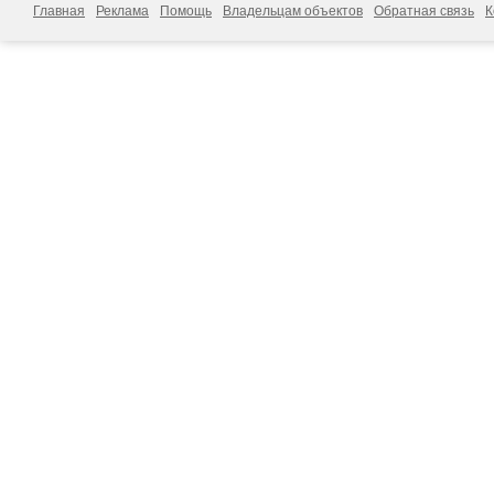
Главная
Реклама
Помощь
Владельцам объектов
Обратная связь
К