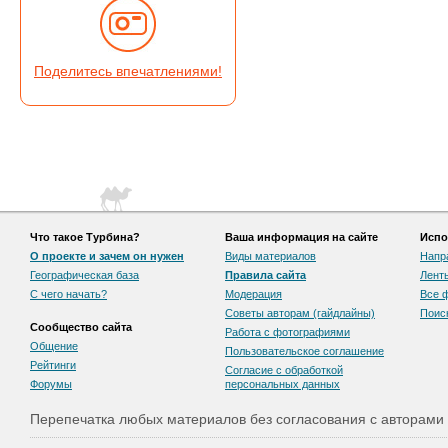
Поделитесь впечатлениями!
Что такое Турбина?
Ваша информация на сайте
Испо
О проекте и зачем он нужен
Виды материалов
Напр
Географическая база
Правила сайта
Лент
С чего начать?
Модерация
Все 
Советы авторам (гайдлайны)
Поис
Сообщество сайта
Работа с фотографиями
Общение
Пользовательскоe соглашение
Рейтинги
Согласие с обработкой
Форумы
персональных данных
Перепечатка любых материалов без согласования с авторами