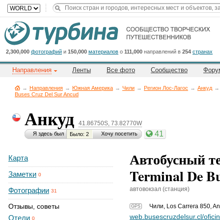
Title
Cейчас
на
сайте:
2,300,000
фотографий
и
150,000
материалов
о
111,000
направлений в
254
странах
Направления
Ленты
Все фото
Сообщество
Фору
→
Направления
→
Южная Америка
→
Чили
→
Регион Лос-Лагос
→
Анкуд
→
Buses Cruz Del Sur Ancud
Анкуд
Button
41.86750S, 73.82770W
41
Я здесь был
Хочу посетить
Было: 2
Автобусный т
Карта
Terminal De B
Заметки
0
автовокзал (станция)
Фотографии
31
Отзывы, советы
Чили
,
Los Carrera 850, A
GPS
web.busescruzdelsur.cl/ofici
Отели
0