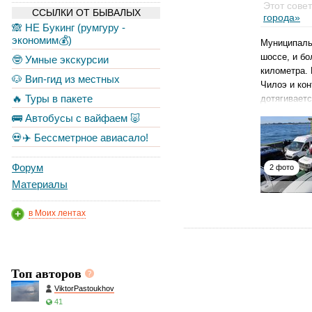
Этот сове
ССЫЛКИ ОТ БЫВАЛЫХ
города»
🙈 НЕ Букинг (румгуру -
экономим💰)
Муниципальн
шоссе, и б
🤓 Умные экскурсии
километра. 
🐶 Вип-гид из местных
Чилоэ и кон
🔥 Туры в пакете
дотягивает
🚌 Автобусы с вайфаем 🐷
💀✈️ Бессметрное авиасало!
Форум
2 фото
Материалы
в Моих лентах
Топ авторов
ViktorPastoukhov
41