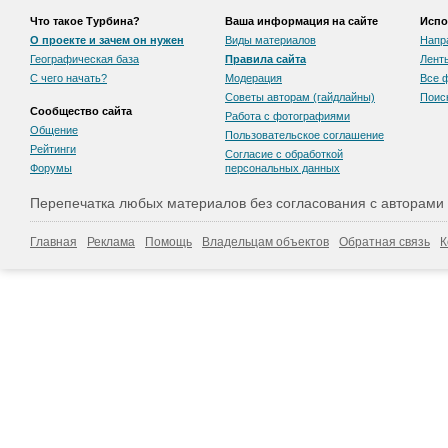
Что такое Турбина?
Ваша информация на сайте
Испо
О проекте и зачем он нужен
Виды материалов
Напр
Географическая база
Правила сайта
Лент
С чего начать?
Модерация
Все 
Советы авторам (гайдлайны)
Поис
Сообщество сайта
Работа с фотографиями
Общение
Пользовательскоe соглашение
Рейтинги
Согласие с обработкой
Форумы
персональных данных
Перепечатка любых материалов без согласования с авторами
Главная
Реклама
Помощь
Владельцам объектов
Обратная связь
К