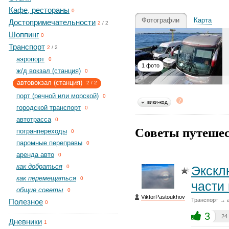
Кафе, рестораны
0
Фотографии
Карта
Достопримечательности
2
/
2
Шоппинг
0
Транспорт
2
/
2
aэропорт
0
1 фото
ж/д вокзал (станция)
0
автовокзал (станция)
2
/
2
порт (речной или морской)
0
вики-код
городской транспорт
0
автотрасса
0
Советы путешес
погранпереходы
0
паромные переправы
0
аренда авто
0
как добраться
Экскл
0
как перемещаться
0
части
общие советы
0
ViktorPastoukhov
Транспорт → а
Полезное
0
3
24
Дневники
1