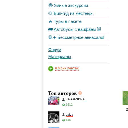
🤓 Умные экскурсии
🐶 Вип-гид из местных
🔥 Туры в пакете
🚌 Автобусы с вайфаем 🐷
💀✈️ Бессметрное авиасало!
Форум
Материалы
в Моих лентах
Топ авторов
KASSANDRA
1612
galya
416