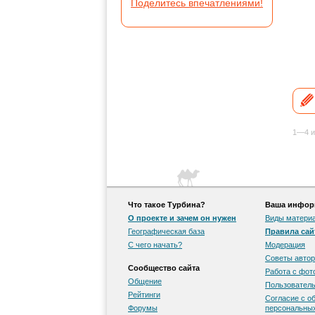
Поделитесь впечатлениями!
1—4 и
Что такое Турбина?
Ваша информ
О проекте и зачем он нужен
Виды матери
Географическая база
Правила сай
С чего начать?
Модерация
Советы автор
Сообщество сайта
Работа с фо
Общение
Пользователь
Рейтинги
Согласие с о
Форумы
персональны