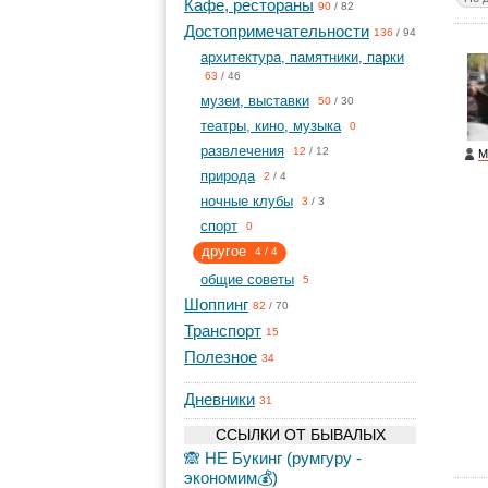
Кафе, рестораны
90
/
82
Достопримечательности
136
/
94
архитектура, памятники, парки
63
/
46
музеи, выставки
50
/
30
театры, кино, музыка
0
развлечения
12
/
12
M
природа
2
/
4
ночные клубы
3
/
3
спорт
0
другое
4
/
4
общие советы
5
Шоппинг
82
/
70
Транспорт
15
Полезное
34
Дневники
31
ССЫЛКИ ОТ БЫВАЛЫХ
🙈 НЕ Букинг (румгуру -
экономим💰)