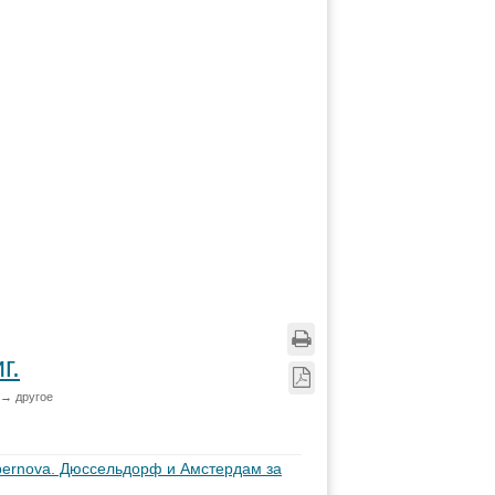
г.
 → другое
ernova. Дюссельдорф и Амстердам за