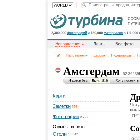
2,300,000
фотографий
и
150,000
материалов
о
111,000
Направления
Ленты
Все фото
→
Направления
→
Европа
→
Нидерланды
→
П
Амстердам
52.36239
Я здесь был
Хочу посетить
Было: 819
Др
Карта
Что 
Заметки
373
выст
турис
Фотографии
9 702
Со
Отзывы, советы
Отели
45
/
42
По 