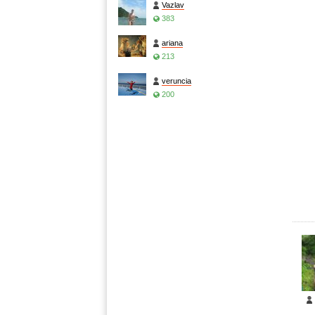
Vazlav
383
ariana
213
veruncia
200