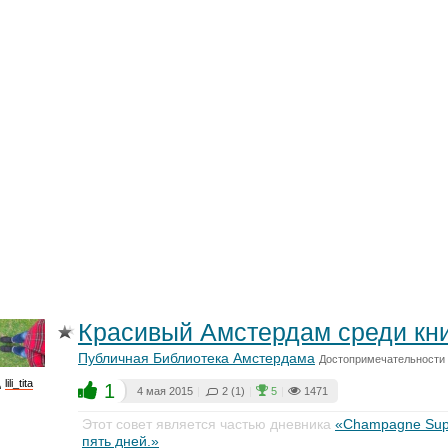
Красивый Амстердам среди кни
Публичная Библиотека Амстердама
Достопримечательности
lili_tita
1
4 мая 2015
|
2 (1)
|
5
|
1471
Этот совет является частью дневника
«Champagne Sup
пять дней.»