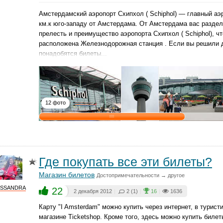
Амстердамский аэропорт Схипхол ( Schiphol) — главный аэ
км.к юго-западу от Амстердама. От Амстердама вас разделя
прелесть и преимущество аэропорта Схипхол ( Schiphol), ч
расположена Железнодорожная станция . Если вы решили до
понадобятся билеты...
12 фото
Где покупать все эти билеты?
Магазин билетов
Достопримечательности → другое
ASSANDRA
22
2 декабря 2012
|
2 (1)
|
16
|
1636
Карту "I Amsterdam" можно купить через интернет, в турис
магазине Ticketshop. Кроме того, здесь можно купить билет