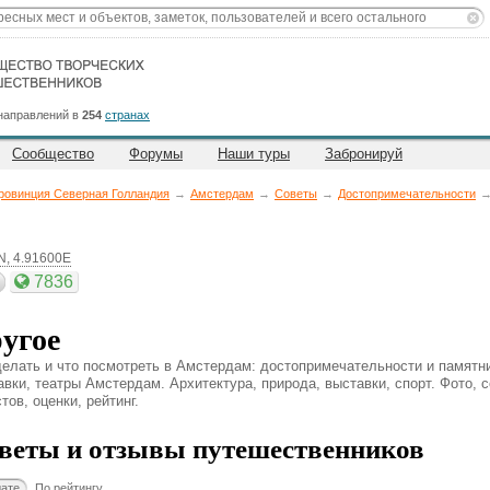
направлений в
254
странах
Сообщество
Форумы
Наши туры
Забронируй
ровинция Северная Голландия
→
Амстердам
→
Советы
→
Достопримечательности
N, 4.91600E
7836
угое
делать и что посмотреть в Амстердам: достопримечательности и памятни
авки, театры Амстердам. Архитектура, природа, выставки, спорт. Фото, 
тов, оценки, рейтинг.
веты и отзывы путешественников
дате
По рейтингу