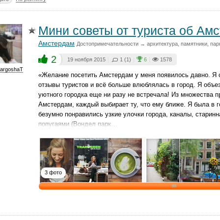
Мини советы от туриста об Ам
Амстердам
Достопримечательности → архитектура, памятники, парк
2
19 ноября 2015
|
1 (1)
|
6
|
1578
argoshaT
«Желание посетить Амстердам у меня появилось давно. Я 
отзывы туристов и всё больше влюблялась в город. Я объез
уютного городка еще ни разу не встречала! Из множества п
Амстердам, каждый выбирает ту, что ему ближе. Я была в 
безумно понравились узкие улочки города, каналы, старинн
попугаями (Вондел парк…
3 фото