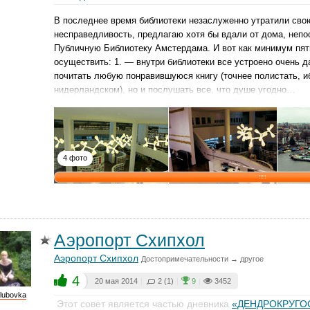
В последнее время библиотеки незаслуженно утратили свою
несправедливость, предлагаю хотя бы вдали от дома, непо
Публичную Библиотеку Амстердама. И вот как минимум пять
осуществить: 1. — внутри библиотеки все устроено очень 
почитать любую понравившуюся книгу (точнее полистать, и
нидерландском), но и послушать все, что душе угодно…
4 фото
Аэропорт Схипхол
Аэропорт Схипхол
Достопримечательности → другое
4
20 мая 2014
|
2 (1)
|
9
|
3452
lubovka
Этот совет является частью дневника
«ДЕНДРОКРУГО