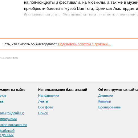
на поп-концерты и фестивали, на мюзиклы, а так же в муз
приобрести билеты в музей Ван Гога, Эрмитаж Амстердам и
бронирования даты. Это позволит вам не стоять в очереди 
Есть, что сказать об Амстердаме?
Поделитесь советом с другими…
з 4 советов
ация на сайте
Использование базы знаний
Об инструментах сайта
алов
Направления
Дневники
та
Ленты
Копилки
Все фото
Бронирование
ам (гайдлайны)
Поиск
тографиями
скоe соглашение
бработкой
х данных