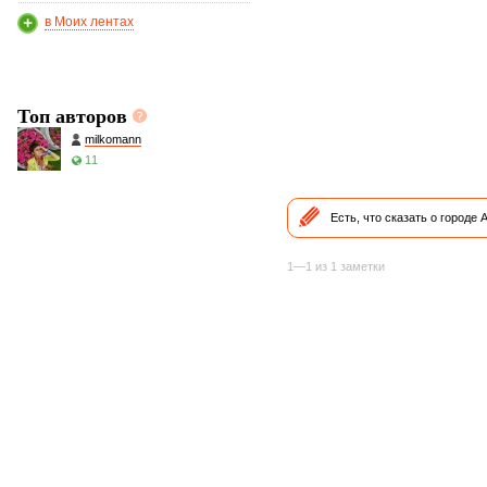
в Моих лентах
Топ авторов
milkomann
11
Есть, что сказать о городе
1—1 из 1 заметки