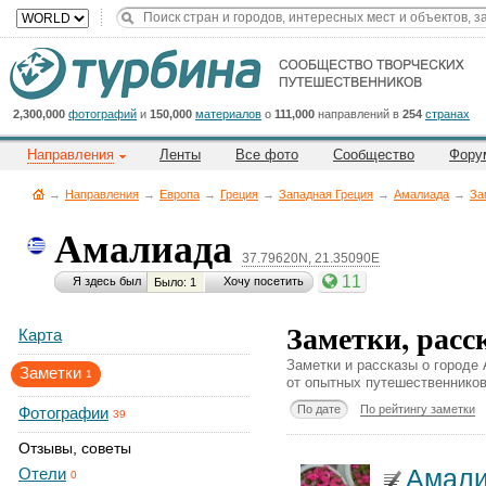
Title
Cейчас
на
сайте:
2,300,000
фотографий
и
150,000
материалов
о
111,000
направлений в
254
странах
Направления
Ленты
Все фото
Сообщество
Фору
→
Направления
→
Европа
→
Греция
→
Западная Греция
→
Амалиада
→
За
Амалиада
37.79620N, 21.35090E
Button
11
Я здесь был
Хочу посетить
Было: 1
Заметки, расс
Карта
Заметки и рассказы о городе
Заметки
1
от опытных путешественников
По дате
По рейтингу заметки
Фотографии
39
Отзывы, советы
Амали
Отели
0