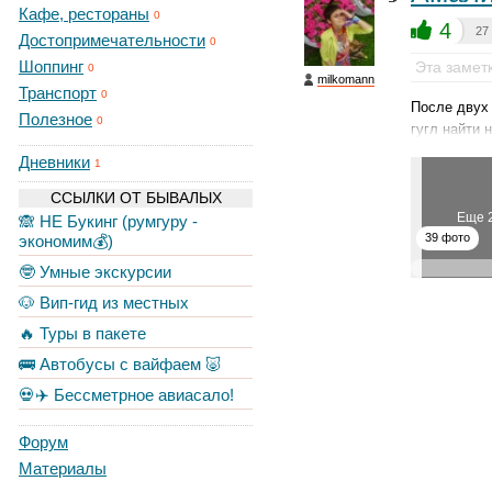
Кафе, рестораны
0
4
27
Достопримечательности
0
Шоппинг
Эта замет
0
milkomann
Транспорт
0
После двух
Полезное
0
гугл найти 
Дневники
1
ССЫЛКИ ОТ БЫВАЛЫХ
Еще 
🙈 НЕ Букинг (румгуру -
39 фото
экономим💰)
🤓 Умные экскурсии
🐶 Вип-гид из местных
🔥 Туры в пакете
🚌 Автобусы с вайфаем 🐷
💀✈️ Бессметрное авиасало!
Форум
Материалы