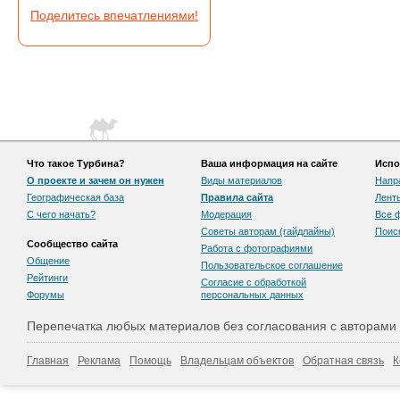
Поделитесь впечатлениями!
Что такое Турбина?
Ваша информация на сайте
Испо
О проекте и зачем он нужен
Виды материалов
Напр
Географическая база
Правила сайта
Лент
С чего начать?
Модерация
Все 
Советы авторам (гайдлайны)
Поис
Сообщество сайта
Работа с фотографиями
Общение
Пользовательскоe соглашение
Рейтинги
Согласие с обработкой
Форумы
персональных данных
Перепечатка любых материалов без согласования с авторами
Главная
Реклама
Помощь
Владельцам объектов
Обратная связь
К