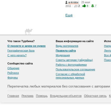
a-krotov
|
25 мая
2011
|
2
|
8
|
7
Ещё
Что такое Турбина?
Ваша информация на сайте
Испо
О проекте и зачем он нужен
Виды материалов
Напр
Географическая база
Правила сайта
Лент
С чего начать?
Модерация
Все 
Советы авторам (гайдлайны)
Поис
Сообщество сайта
Работа с фотографиями
Общение
Пользовательскоe соглашение
Рейтинги
Согласие с обработкой
Форумы
персональных данных
Перепечатка любых материалов без согласования с авторами
Главная
Реклама
Помощь
Владельцам объектов
Обратная связь
К