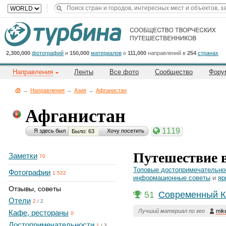
Title
Cейчас
на
сайте:
2,300,000
фотографий
и
150,000
материалов
о
111,000
направлений в
254
странах
Направления
Ленты
Все фото
Сообщество
Фору
→
Направления
→
Азия
→
Афганистан
Афганистан
Button
1119
Я здесь был
Хочу посетить
Было: 63
Путешествие 
Заметки
70
Топовые достопримечательно
Фотографии
1 522
информационные советы
и
яр
Отзывы, советы
51
Современный К
Отели
2
/
2
Лучший материал по гео
mik
Кафе, рестораны
0
Достопримечательности
1
/
3