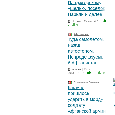
Панджгерскому
ущелью, посёлок
Парьян и далее
a-krotov
|
27 мая 2011
|
2
|
4
Афганистан
Туда самолётом,
назад
автостопом.
Непредсказуемы
й Афганистан
andreas
|
12 сен
2013
|
18
|
27
|
29
Провинция Бамиан
Как мне
пришлось
ударить в морду
солдату
Афганской армии