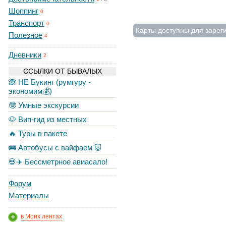
Шоппинг
0
Транспорт
0
Карты доступны для зарег
Полезное
4
Дневники
2
ССЫЛКИ ОТ БЫВАЛЫХ
🙈 НЕ Букинг (румгуру -
экономим💰)
🤓 Умные экскурсии
🐶 Вип-гид из местных
🔥 Туры в пакете
🚌 Автобусы с вайфаем 🐷
💀✈️ Бессметрное авиасало!
Форум
Материалы
в Моих лентах