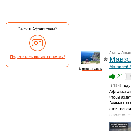
Были в Афганистане?
Азия
→
Афган
Поделитесь впечатлениями!
Мавзо
Мавзолей 
mikeseryakov
21
В 1979 году
Афганистан
чтобы азиат
Военная ав
стоит вспом
самые ожест