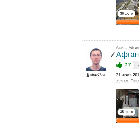
36 фото
Азия
→
Афган
Афган
27
21 июля 20
shav76ea
думал. Тру
35 фото