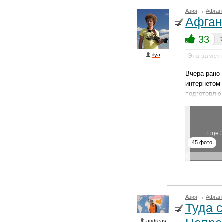
Азия
→
Афган
Афган
33
ilya
Эта замет
Вчера рано 
интернетом 
подготовл
Еще 
45 фото
Азия
→
Афган
Туда 
andreas