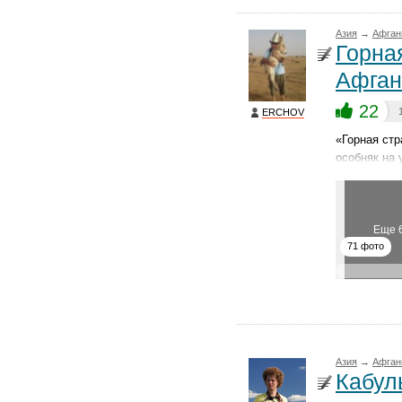
Азия
→
Афган
Горна
Афган
22
ERCHOV
«Горная стр
особняк на 
Еще 
71 фото
Азия
→
Афган
Кабул