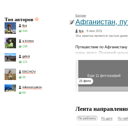
Баграм
Топ авторов
Афганистан, пу
ilya
344
ilya
|
8 июн 2011
Эта заметка является частью днев
a-krotov
198
Путешествие по Афганистану 
очень много. Основной целью
gidrol
121
ERCHOV
Еще 11 фотографий
95
21 фото
mikeseryakov
89
Лента направлени
По рейтингу
По дате
По лай