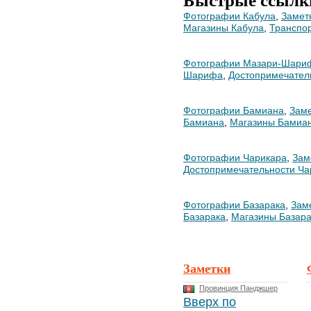
Фотографии Кабула
,
Замет
Магазины Кабула
,
Транспор
Фотографии Мазари-Шари
Шарифа
,
Достопримечател
Фотографии Бамиана
,
Заме
Бамиана
,
Магазины Бамиа
Фотографии Чарикара
,
Зам
Достопримечательности Ча
Фотографии Базарака
,
Зам
Базарака
,
Магазины Базара
Заметки
Провинция Панджшер
Вверх по